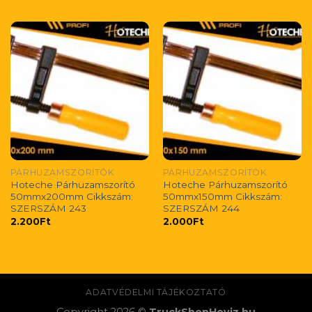
PÁRHUZAMSZORÍTÓK
PÁRHUZAMSZORÍTÓK
Hoteche Párhuzamszorító
Hoteche Párhuzamszorító
50mmx200mm Cikkszám:
50mmx150mm Cikkszám:
SZERSZÁM 243
SZERSZÁM 244
2.200
Ft
2.000
Ft
ADATVÉDELMI TÁJÉKOZTATÓ