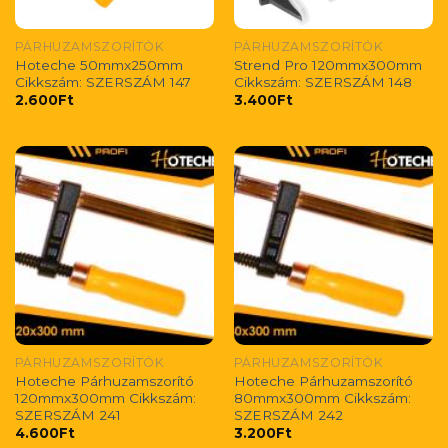
PÁRHUZAMSZORÍTÓK
PÁRHUZAMSZORÍTÓK
Hoteche 50mmx250mm
Strend Pro 120mmx300mm
Cikkszám: SZERSZÁM 147
Cikkszám: SZERSZÁM 148
2.600
Ft
3.400
Ft
PÁRHUZAMSZORÍTÓK
PÁRHUZAMSZORÍTÓK
Hoteche Párhuzamszorító
Hoteche Párhuzamszorító
120mmx300mm Cikkszám:
80mmx300mm Cikkszám:
SZERSZÁM 241
SZERSZÁM 242
4.600
Ft
3.200
Ft