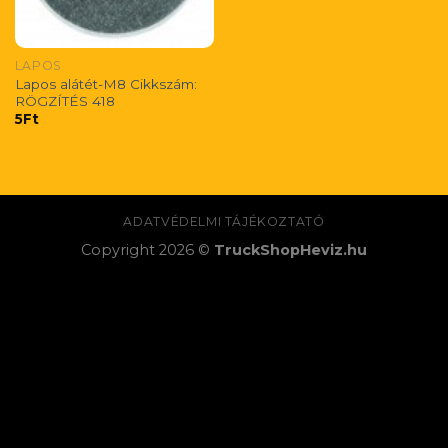
LAPOS
Lapos alátét-M8 Cikkszám:
RÖGZÍTÉS 418
5
Ft
ADATVÉDELMI TÁJÉKOZTATÓ
Copyright 2026 ©
TruckShopHeviz.hu