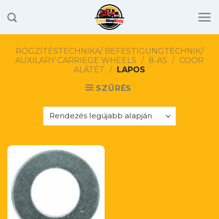
Skip
to
content
RÖGZÍTÉSTECHNIKA/ BEFESTIGUNGTECHNIK/
AUXILARY CARRIEGE WHEELS
/
8-AS
/
COOR
ALÁTÉT
/
LAPOS
SZŰRÉS