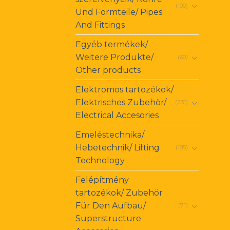
(100)
Und Formteile/ Pipes
And Fittings
Egyéb termékek/
Weitere Produkte/
(60)
Other products
Elektromos tartozékok/
Elektrisches Zubehör/
(231)
Electrical Accesories
Emeléstechnika/
Hebetechnik/ Lifting
(185)
Technology
Felépítmény
tartozékok/ Zubehör
Für Den Aufbau/
(71)
Superstructure