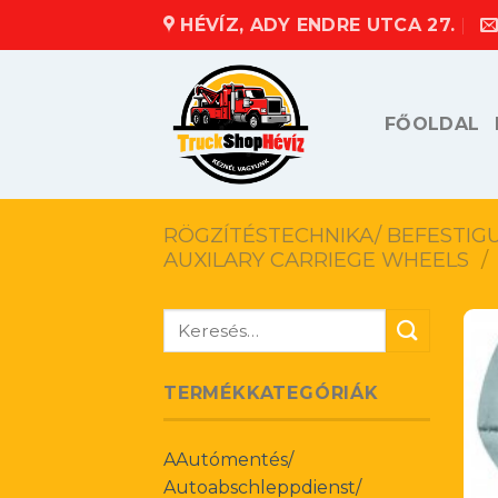
Skip
HÉVÍZ, ADY ENDRE UTCA 27.
to
content
FŐOLDAL
RÖGZÍTÉSTECHNIKA/ BEFESTIG
AUXILARY CARRIEGE WHEELS
/
Keresés
a
következőre:
TERMÉKKATEGÓRIÁK
AAutómentés/
Autoabschleppdienst/