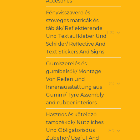
Accesories
Fényvisszaverő és
szöveges matricák és
táblák/ Reflektierende
(130)
Und Textaufkleber Und
Schilder/ Reflective And
Text Stickers And Signs
Gumiszerelés és
gumibelsők/ Montage
Von Reifen und
(15)
Innenausstattung aus
Gummi/ Tyre Assembly
and rubber interiors
Hasznos és kötelező
tartozékok/ Nützliches
Und Obligatorisdus
(43)
Zubehör/ Useful And