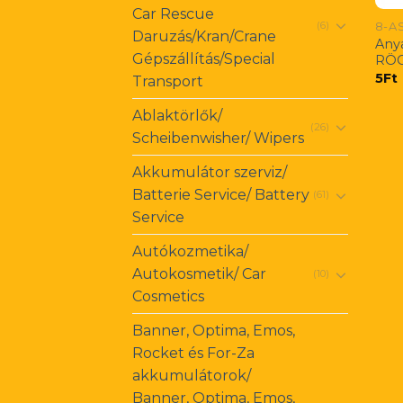
Car Rescue
8-A
(6)
Daruzás/Kran/Crane
Any
Gépszállítás/Special
RÖG
5
Ft
Transport
Ablaktörlők/
(26)
Scheibenwisher/ Wipers
Akkumulátor szerviz/
Batterie Service/ Battery
(61)
Service
Autókozmetika/
Autokosmetik/ Car
(10)
Cosmetics
Banner, Optima, Emos,
Rocket és For-Za
akkumulátorok/
Banner, Optima, Emos,