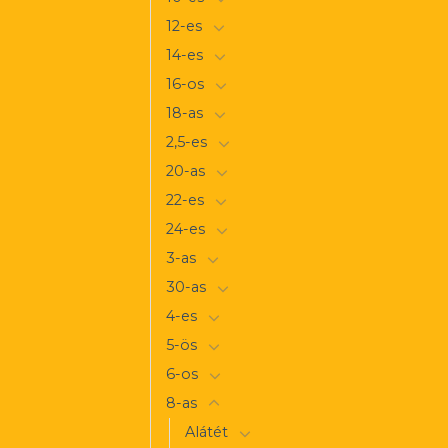
12-es
14-es
16-os
18-as
2,5-es
20-as
22-es
24-es
3-as
30-as
4-es
5-ös
6-os
8-as
Alátét