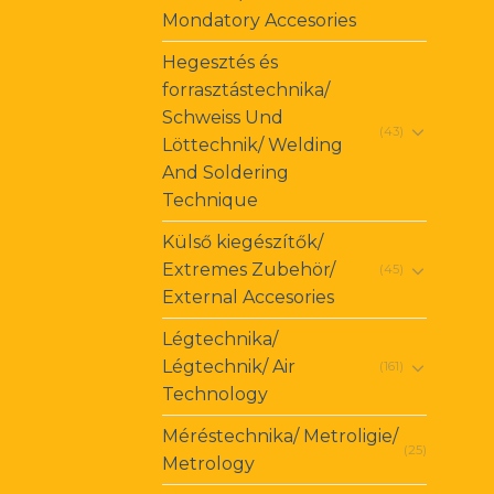
Mondatory Accesories
Hegesztés és
forrasztástechnika/
Schweiss Und
(43)
Löttechnik/ Welding
And Soldering
Technique
Külső kiegészítők/
Extremes Zubehör/
(45)
External Accesories
Légtechnika/
Légtechnik/ Air
(161)
Technology
Méréstechnika/ Metroligie/
(25)
Metrology