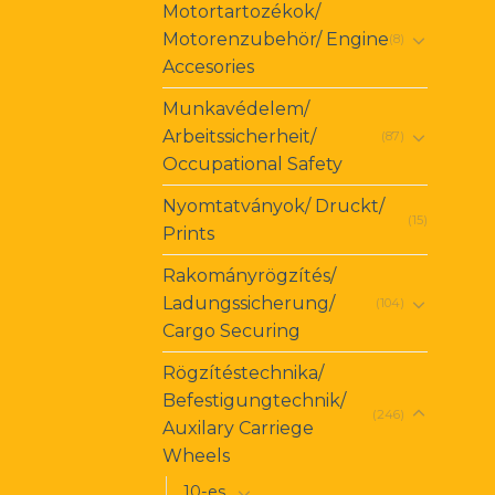
Motortartozékok/
Motorenzubehör/ Engine
(8)
Accesories
Munkavédelem/
Arbeitssicherheit/
(87)
Occupational Safety
Nyomtatványok/ Druckt/
(15)
Prints
Rakományrögzítés/
Ladungssicherung/
(104)
Cargo Securing
Rögzítéstechnika/
Befestigungtechnik/
(246)
Auxilary Carriege
Wheels
10-es