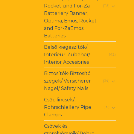
Rocket und For-Za
(115)
Batterien/ Banner,
Optima, Emos, Rocket
and For-ZaEmos
Batteries
Belső kiegészítők/
Interieur-Zubehör/
(42)
Interior Accesiories
Biztosítók-Biztosító
szegek/ Versicherer
(34)
Nagel/ Safety Nails
Csőbilincsek/
Rohrschlellen/ Pipe
(89)
Clamps
Csövek és
szerelvényeik/ Rohre