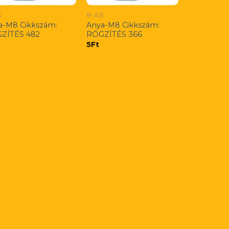
S
8-AS
a-M8 Cikkszám:
Anya-M8 Cikkszám:
ZÍTÉS 482
RÖGZÍTÉS 366
5
Ft