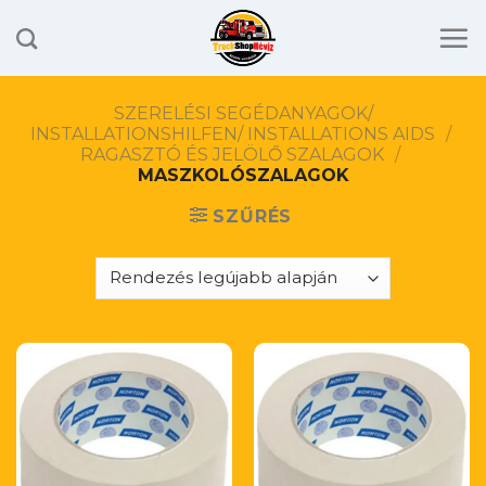
Skip
to
content
SZERELÉSI SEGÉDANYAGOK/
INSTALLATIONSHILFEN/ INSTALLATIONS AIDS
/
RAGASZTÓ ÉS JELÖLŐ SZALAGOK
/
MASZKOLÓSZALAGOK
SZŰRÉS