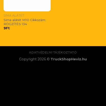
SIMA ALÁTÉT
Sima alátét M10 Cikkszám:
RÖGZÍTÉS 134
9
Ft
ADATVÉDELMI TÁJÉKOZTATÓ
Copyright 2026 ©
TruckShopHeviz.hu