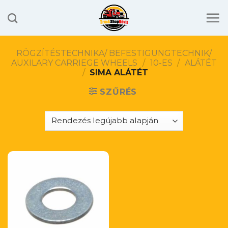
Skip
to
content
RÖGZÍTÉSTECHNIKA/ BEFESTIGUNGTECHNIK/
AUXILARY CARRIEGE WHEELS
/
10-ES
/
ALÁTÉT
/
SIMA ALÁTÉT
SZŰRÉS