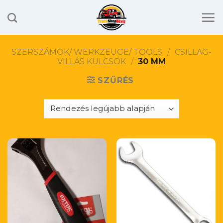
Skip
to
content
SZERSZÁMOK/ WERKZEUGE/ TOOLS
/
CSILLAG-
VILLÁS KULCSOK
/
30 MM
SZŰRÉS