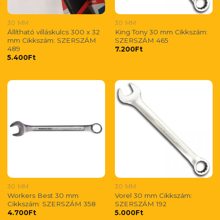
30 MM
30 MM
Állítható villáskulcs 300 x 32
King Tony 30 mm Cikkszám:
mm Cikkszám: SZERSZÁM
SZERSZÁM 465
489
7.200
Ft
5.400
Ft
30 MM
30 MM
Workers Best 30 mm
Vorel 30 mm Cikkszám:
Cikkszám: SZERSZÁM 358
SZERSZÁM 192
4.700
Ft
5.000
Ft