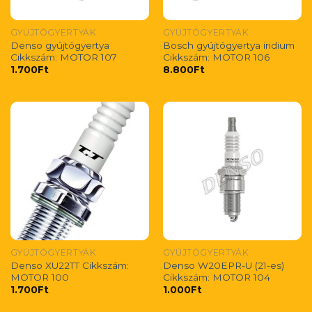
GYÚJTÓGYERTYÁK
GYÚJTÓGYERTYÁK
Denso gyújtógyertya
Bosch gyújtógyertya iridium
Cikkszám: MOTOR 107
Cikkszám: MOTOR 106
1.700
Ft
8.800
Ft
GYÚJTÓGYERTYÁK
GYÚJTÓGYERTYÁK
Denso XU22TT Cikkszám:
Denso W20EPR-U (21-es)
MOTOR 100
Cikkszám: MOTOR 104
1.700
Ft
1.000
Ft