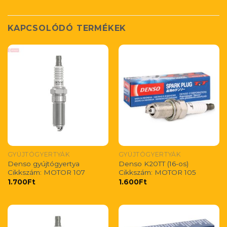
KAPCSOLÓDÓ TERMÉKEK
GYÚJTÓGYERTYÁK
GYÚJTÓGYERTYÁK
Denso gyújtógyertya
Denso K20TT (16-os)
Cikkszám: MOTOR 107
Cikkszám: MOTOR 105
1.700
Ft
1.600
Ft