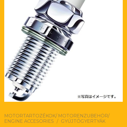
MOTORTARTOZÉKOK/ MOTORENZUBEHÖR/
ENGINE ACCESORIES
/
GYÚJTÓGYERTYÁK