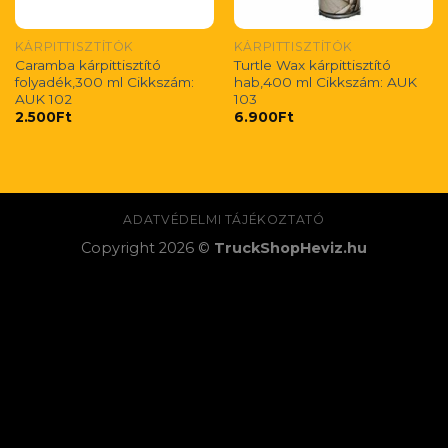
KÁRPITTISZTÍTÓK
KÁRPITTISZTÍTÓK
Caramba kárpittisztító
Turtle Wax kárpittisztító
folyadék,300 ml Cikkszám:
hab,400 ml Cikkszám: AUK
AUK 102
103
2.500
Ft
6.900
Ft
ADATVÉDELMI TÁJÉKOZTATÓ
Copyright 2026 ©
TruckShopHeviz.hu