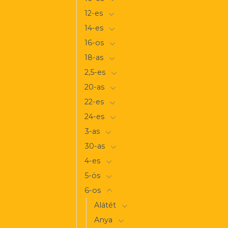
12-es
14-es
16-os
18-as
2,5-es
20-as
22-es
24-es
3-as
30-as
4-es
5-ös
6-os
Alátét
Anya