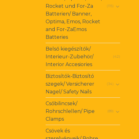
Rocket und For-Za
(115)
Batterien/ Banner,
Optima, Emos, Rocket
and For-ZaEmos
Batteries
Belső kiegészítők/
Interieur-Zubehör/
(42)
Interior Accesiories
Biztosítók-Biztosító
szegek/ Versicherer
(34)
Nagel/ Safety Nails
Csőbilincsek/
Rohrschlellen/ Pipe
(89)
Clamps
Csövek és
szerelvényeik/ Rohre