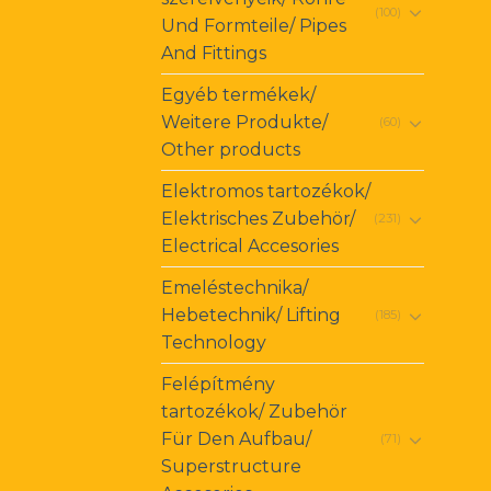
(100)
Und Formteile/ Pipes
And Fittings
Egyéb termékek/
Weitere Produkte/
(60)
Other products
Elektromos tartozékok/
Elektrisches Zubehör/
(231)
Electrical Accesories
Emeléstechnika/
Hebetechnik/ Lifting
(185)
Technology
Felépítmény
tartozékok/ Zubehör
Für Den Aufbau/
(71)
Superstructure