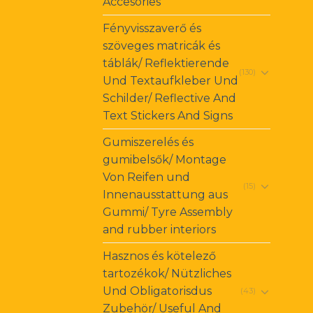
Accesories
Fényvisszaverő és
szöveges matricák és
táblák/ Reflektierende
(130)
Und Textaufkleber Und
Schilder/ Reflective And
Text Stickers And Signs
Gumiszerelés és
gumibelsők/ Montage
Von Reifen und
(15)
Innenausstattung aus
Gummi/ Tyre Assembly
and rubber interiors
Hasznos és kötelező
tartozékok/ Nützliches
Und Obligatorisdus
(43)
Zubehör/ Useful And