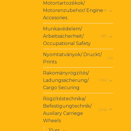
Motortartozékok/
Motorenzubehör/ Engine
(8)
Accesories
Munkavédelem/
Arbeitssicherheit/
(87)
Occupational Safety
Nyomtatványok/ Druckt/
(15)
Prints
Rakományrögzítés/
Ladungssicherung/
(104)
Cargo Securing
Rögzítéstechnika/
Befestigungtechnik/
(246)
Auxilary Carriege
Wheels
10-es