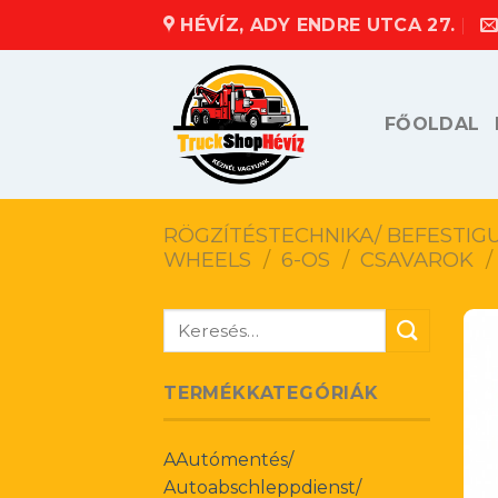
Skip
HÉVÍZ, ADY ENDRE UTCA 27.
to
content
FŐOLDAL
RÖGZÍTÉSTECHNIKA/ BEFESTIG
WHEELS
/
6-OS
/
CSAVAROK
/
Keresés
a
következőre:
TERMÉKKATEGÓRIÁK
AAutómentés/
Autoabschleppdienst/