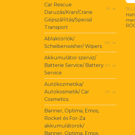
Car Rescue
TEL
(6)
Daruzás/Kran/Crane
Hatl
Gépszállítás/Special
men
RÖG
Transport
Ablaktörlők/
(26)
Scheibenwisher/ Wipers
Akkumulátor szerviz/
Batterie Service/ Battery
(61)
Service
Autókozmetika/
Autokosmetik/ Car
(10)
Cosmetics
Banner, Optima, Emos,
Rocket és For-Za
akkumulátorok/
Banner, Optima, Emos,