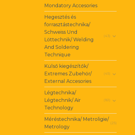
Mondatory Accesories
Hegesztés és
forrasztástechnika/
Schweiss Und
(43)
Löttechnik/ Welding
And Soldering
Technique
Külső kiegészítők/
Extremes Zubehör/
(45)
External Accesories
Légtechnika/
Légtechnik/ Air
(161)
Technology
Méréstechnika/ Metroligie/
(25)
Metrology