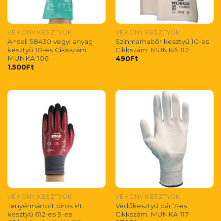
VÉKONY KESZTYŰK
VÉKONY KESZTYŰK
Ansell 58430 vegyi anyag
Színmarhabőr kesztyű 10-es
kesztyű 10-es Cikkszám:
Cikkszám: MUNKA 112
MUNKA 106
490
Ft
1.500
Ft
VÉKONY KESZTYŰK
VÉKONY KESZTYŰK
Tenyérmártott piros PE
Védőkesztyű pár 7-es
kesztyű 612-es 9-es
Cikkszám: MUNKA 117