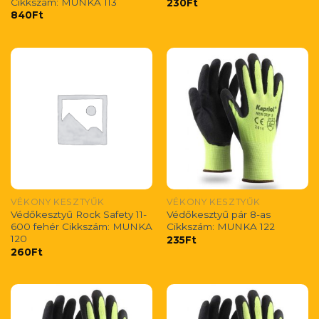
Cikkszám: MUNKA 113
230
Ft
840
Ft
VÉKONY KESZTYŰK
VÉKONY KESZTYŰK
Védőkesztyű Rock Safety 11-
Védőkesztyű pár 8-as
600 fehér Cikkszám: MUNKA
Cikkszám: MUNKA 122
120
235
Ft
260
Ft