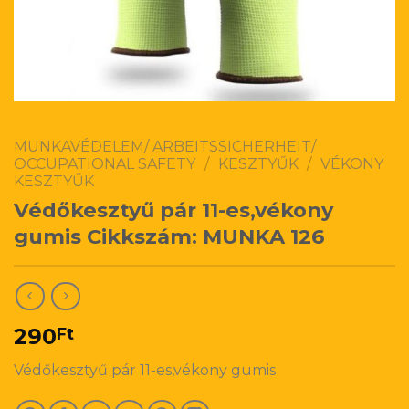
MUNKAVÉDELEM/ ARBEITSSICHERHEIT/
OCCUPATIONAL SAFETY
/
KESZTYŰK
/
VÉKONY
KESZTYŰK
Védőkesztyű pár 11-es,vékony
gumis Cikkszám: MUNKA 126
290
Ft
Védőkesztyű pár 11-es,vékony gumis