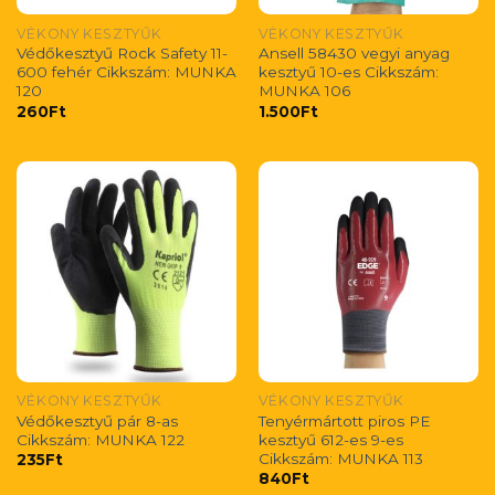
VÉKONY KESZTYŰK
VÉKONY KESZTYŰK
Védőkesztyű Rock Safety 11-
Ansell 58430 vegyi anyag
600 fehér Cikkszám: MUNKA
kesztyű 10-es Cikkszám:
120
MUNKA 106
260
Ft
1.500
Ft
VÉKONY KESZTYŰK
VÉKONY KESZTYŰK
Védőkesztyű pár 8-as
Tenyérmártott piros PE
Cikkszám: MUNKA 122
kesztyű 612-es 9-es
Cikkszám: MUNKA 113
235
Ft
840
Ft