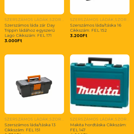
SZERSZÁMOS LÁDÁK,SZORTIMENTEREK
SZERSZÁMOS LÁDÁK,SZORTIMENTEREK
Szerszámos láda zár Day
Szerszámos láda/táska 16
Trippin ládához egyszerű
Cikkszám: FEL 152
Lago Cikkszám: FEL 171
3.200
Ft
3.000
Ft
SZERSZÁMOS LÁDÁK,SZORTIMENTEREK
SZERSZÁMOS LÁDÁK,SZORTIMENTEREK
Szerszámos láda/táska 13
Makita hordtáska Cikkszám:
Cikkszám: FEL 151
FEL 147