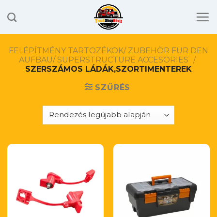
Skip
to
content
FELÉPÍTMÉNY TARTOZÉKOK/ ZUBEHÖR FÜR DEN
AUFBAU/ SUPERSTRUCTURE ACCESORIES
/
SZERSZÁMOS LÁDÁK,SZORTIMENTEREK
SZŰRÉS