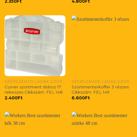
2.350
Ft
4.800
Ft
SZERSZÁMOS LÁDÁK,SZORTIMENTEREK
SZERSZÁMOS LÁDÁK,SZORTIMENTEREK
Curver szortiment doboz 17
Szortimenterkoffer 3 részes
rekeszes Cikkszám: FEL 148
Cikkszám: FEL 149
2.400
Ft
6.600
Ft