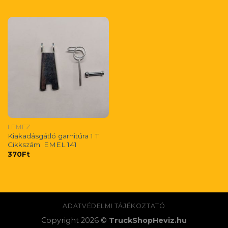
LEMEZ
Kiakadásgátló garnitúra 1 T
Cikkszám: EMEL 141
370
Ft
ADATVÉDELMI TÁJÉKOZTATÓ
Copyright 2026 ©
TruckShopHeviz.hu