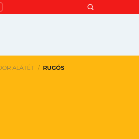
OOR ALÁTÉT
/
RUGÓS