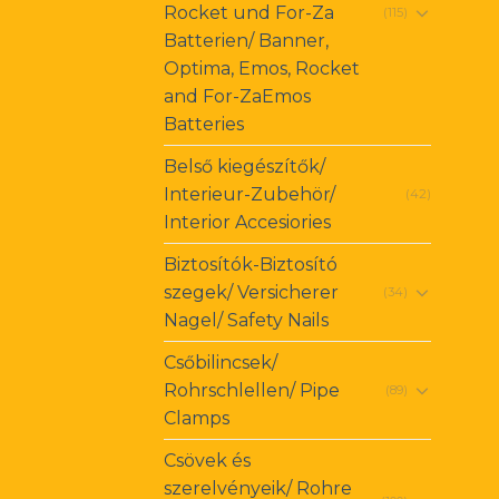
Rocket und For-Za
(115)
Batterien/ Banner,
Optima, Emos, Rocket
and For-ZaEmos
Batteries
Belső kiegészítők/
Interieur-Zubehör/
(42)
Interior Accesiories
Biztosítók-Biztosító
szegek/ Versicherer
(34)
Nagel/ Safety Nails
Csőbilincsek/
Rohrschlellen/ Pipe
(89)
Clamps
Csövek és
szerelvényeik/ Rohre