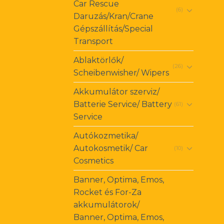
Car Rescue
(6)
Daruzás/Kran/Crane
Gépszállítás/Special
Transport
Ablaktörlők/
(26)
Scheibenwisher/ Wipers
Akkumulátor szerviz/
Batterie Service/ Battery
(61)
Service
Autókozmetika/
Autokosmetik/ Car
(10)
Cosmetics
Banner, Optima, Emos,
Rocket és For-Za
akkumulátorok/
Banner, Optima, Emos,