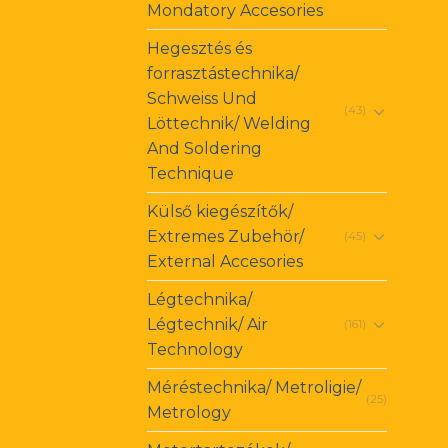
Mondatory Accesories
Hegesztés és
forrasztástechnika/
Schweiss Und
(43)
Löttechnik/ Welding
And Soldering
Technique
Külső kiegészítők/
Extremes Zubehör/
(45)
External Accesories
Légtechnika/
Légtechnik/ Air
(161)
Technology
Méréstechnika/ Metroligie/
(25)
Metrology