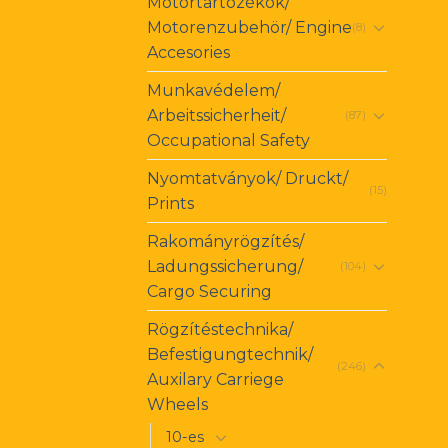
Motortartozékok/
Motorenzubehör/ Engine
(8)
Accesories
Munkavédelem/
Arbeitssicherheit/
(87)
Occupational Safety
Nyomtatványok/ Druckt/
(15)
Prints
Rakományrögzítés/
Ladungssicherung/
(104)
Cargo Securing
Rögzítéstechnika/
Befestigungtechnik/
(246)
Auxilary Carriege
Wheels
10-es