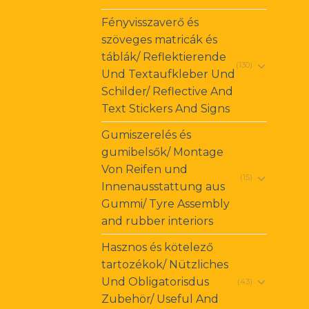
Fényvisszaverő és
szöveges matricák és
táblák/ Reflektierende
(130)
Und Textaufkleber Und
Schilder/ Reflective And
Text Stickers And Signs
Gumiszerelés és
gumibelsők/ Montage
Von Reifen und
(15)
Innenausstattung aus
Gummi/ Tyre Assembly
and rubber interiors
Hasznos és kötelező
tartozékok/ Nützliches
Und Obligatorisdus
(43)
Zubehör/ Useful And