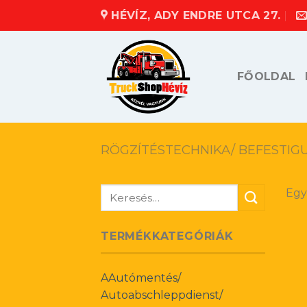
Skip
HÉVÍZ, ADY ENDRE UTCA 27.
to
content
FŐOLDAL
RÖGZÍTÉSTECHNIKA/ BEFESTIG
Keresés
Egy
a
következőre:
TERMÉKKATEGÓRIÁK
AAutómentés/
Autoabschleppdienst/