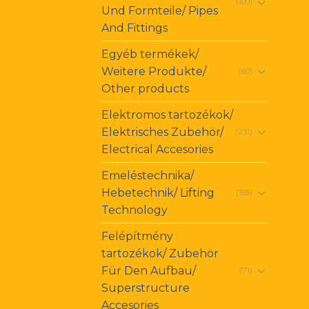
(100)
Und Formteile/ Pipes
And Fittings
Egyéb termékek/
Weitere Produkte/
(60)
Other products
Elektromos tartozékok/
Elektrisches Zubehör/
(231)
Electrical Accesories
Emeléstechnika/
Hebetechnik/ Lifting
(185)
Technology
Felépítmény
tartozékok/ Zubehör
Für Den Aufbau/
(71)
Superstructure
Accesories