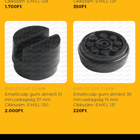
Cikkszám: EMEL 128
Cikkszám: EMEL 129
1.700
Ft
350
Ft
EMELŐCSÁP GUMIK
EMELŐCSÁP GUMIK
Emelőcsáp gumi átmérő 51
Emelőcsáp gumi átmérő 39
mm,vastagság 37 mm
mm,vastagság 15 mm
Cikkszám: EMEL 130
Cikkszám: EMEL 131
2.000
Ft
220
Ft