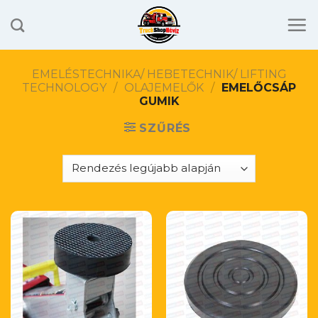
Skip
to
content
EMELÉSTECHNIKA/ HEBETECHNIK/ LIFTING
TECHNOLOGY
/
OLAJEMELŐK
/
EMELŐCSÁP
GUMIK
SZŰRÉS