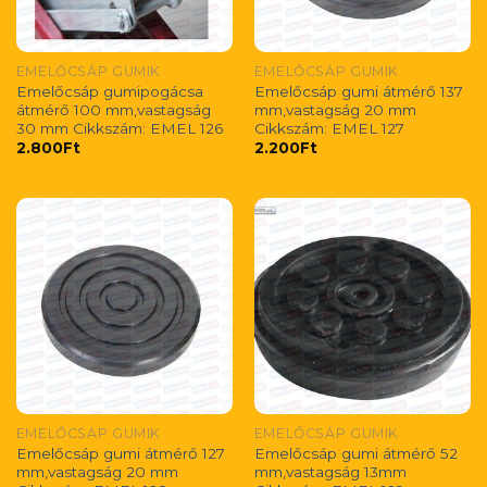
EMELŐCSÁP GUMIK
EMELŐCSÁP GUMIK
Emelőcsáp gumipogácsa
Emelőcsáp gumi átmérő 137
átmérő 100 mm,vastagság
mm,vastagság 20 mm
30 mm Cikkszám: EMEL 126
Cikkszám: EMEL 127
2.800
Ft
2.200
Ft
EMELŐCSÁP GUMIK
EMELŐCSÁP GUMIK
Emelőcsáp gumi átmérő 127
Emelőcsáp gumi átmérő 52
mm,vastagság 20 mm
mm,vastagság 13mm