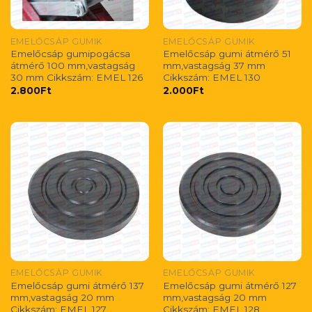
EMELŐCSÁP GUMIK
EMELŐCSÁP GUMIK
Emelőcsáp gumipogácsa
Emelőcsáp gumi átmérő 51
átmérő 100 mm,vastagság
mm,vastagság 37 mm
30 mm Cikkszám: EMEL 126
Cikkszám: EMEL 130
2.800
Ft
2.000
Ft
EMELŐCSÁP GUMIK
EMELŐCSÁP GUMIK
Emelőcsáp gumi átmérő 137
Emelőcsáp gumi átmérő 127
mm,vastagság 20 mm
mm,vastagság 20 mm
Cikkszám: EMEL 127
Cikkszám: EMEL 128