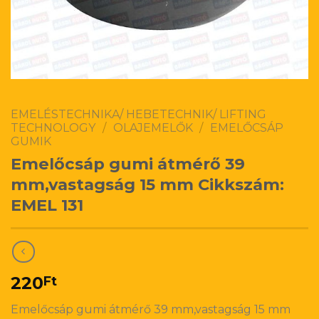
EMELÉSTECHNIKA/ HEBETECHNIK/ LIFTING
TECHNOLOGY
/
OLAJEMELŐK
/
EMELŐCSÁP
GUMIK
Emelőcsáp gumi átmérő 39
mm,vastagság 15 mm Cikkszám:
EMEL 131
220
Ft
Emelőcsáp gumi átmérő 39 mm,vastagság 15 mm