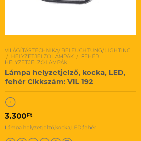
VILÁGÍTÁSTECHNIKA/ BELEUCHTUNG/ LIGHTING
/
HELYZETJELZŐ LÁMPÁK
/
FEHÉR
HELYZETJELZŐ LÁMPÁK
Lámpa helyzetjelző, kocka, LED,
fehér Cikkszám: VIL 192
3.300
Ft
Lámpa helyzetjelző,kocka,LED,fehér