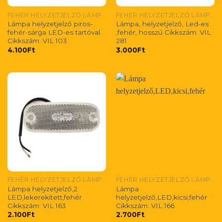
FEHÉR HELYZETJELZŐ LÁMPÁK
FEHÉR HELYZETJELZŐ LÁMPÁK
Lámpa helyzetjelző piros-
Lámpa, helyzetjelző, Led-es
fehér-sárga LED-es tartóval
,fehér, hosszú Cikkszám: VIL
Cikkszám: VIL 103
281
4.100
Ft
3.000
Ft
FEHÉR HELYZETJELZŐ LÁMPÁK
FEHÉR HELYZETJELZŐ LÁMPÁK
Lámpa helyzetjelző,2
Lámpa
LED,lekerekített,fehér
helyzetjelző,LED,kicsi,fehér
Cikkszám: VIL 163
Cikkszám: VIL 166
2.100
Ft
2.700
Ft