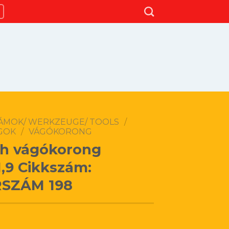
ÁMOK/ WERKZEUGE/ TOOLS
/
GOK
/
VÁGÓKORONG
h vágókorong
1,9 Cikkszám:
RSZÁM 198