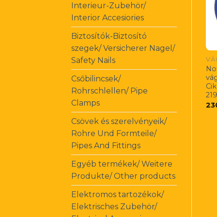
Interieur-Zubehör/
Interior Accesiories
Biztosítók-Biztosító
szegek/ Versicherer Nagel/
VÁ
Safety Nails
No
vá
Csőbilincsek/
Ci
Rohrschlellen/ Pipe
21
Clamps
23
Csövek és szerelvényeik/
Rohre Und Formteile/
Pipes And Fittings
Egyéb termékek/ Weitere
Produkte/ Other products
Elektromos tartozékok/
Elektrisches Zubehör/