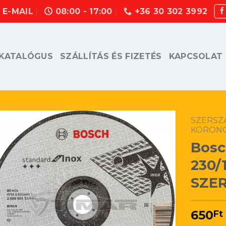
E-MAIL
08:00 - 17:00
+36 30 302 3992
KATALÓGUS
SZÁLLÍTÁS ÉS FIZETÉS
KAPCSOLAT
SZERSZ
KORON
Bosc
230/
SZE
650
Ft