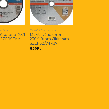
RONG
VÁGÓKORONG
ókorong 125/1
Makita vágókorong
: SZERSZÁM
230×1.9mm Cikkszám:
SZERSZÁM 427
850
Ft