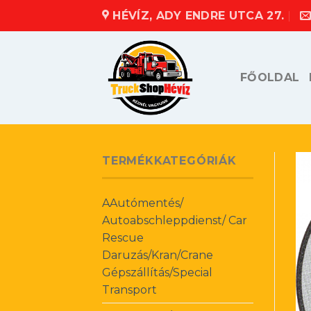
Skip
HÉVÍZ, ADY ENDRE UTCA 27.
to
content
FŐOLDAL
TERMÉKKATEGÓRIÁK
AAutómentés/
Autoabschleppdienst/ Car
Rescue
Daruzás/Kran/Crane
Gépszállítás/Special
Transport