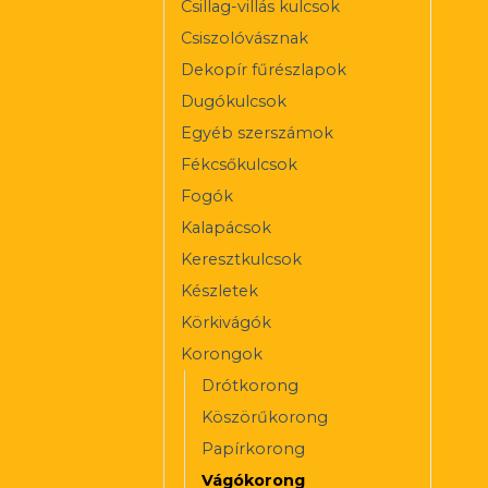
Csillag-villás kulcsok
Csiszolóvásznak
Dekopír fűrészlapok
Dugókulcsok
Egyéb szerszámok
Fékcsőkulcsok
Fogók
Kalapácsok
Keresztkulcsok
Készletek
Körkivágók
Korongok
Drótkorong
Köszörűkorong
Papírkorong
Vágókorong