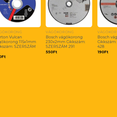
GÓKORONG
VÁGÓKORONG
VÁGÓKO
rton Vulcan
Bosch vágókorong
Bosch vág
gókorong 115x1mm
230x2mm Cikkszám:
Cikkszám
kkszám: SZERSZÁM
SZERSZÁM 291
428
9
550
Ft
190
Ft
0
Ft