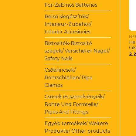
For-ZaEmos Batteries
Belső kiegészítők/
Interieur-Zubehör/
Interior Accesiories
HE
Hel
Biztosítók-Biztosító
Ci
szegek/ Versicherer Nagel/
2.
Safety Nails
Csőbilincsek/
Rohrschlellen/ Pipe
Clamps
Csövek és szerelvényeik/
Rohre Und Formteile/
Pipes And Fittings
Egyéb termékek/ Weitere
Produkte/ Other products