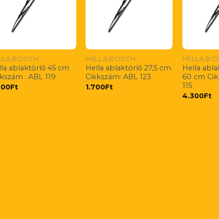
LLA,BOSCH
HELLA,BOSCH
HELLA,BO
la ablaktörlő 45 cm
Hella ablaktörlő 27,5 cm
Hella abl
kkszám : ABL 119
Cikkszám: ABL 123
60 cm Cik
115
200
Ft
1.700
Ft
4.300
Ft