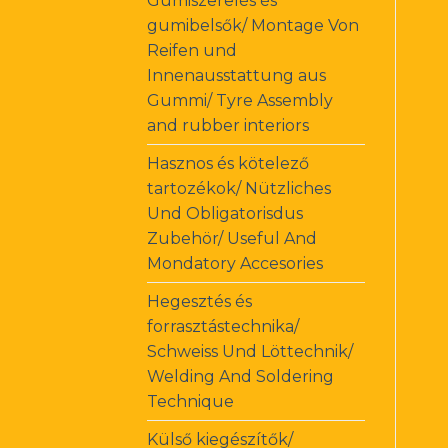
Gumiszerelés és
gumibelsők/ Montage Von
Reifen und
Innenausstattung aus
Gummi/ Tyre Assembly
and rubber interiors
Hasznos és kötelező
tartozékok/ Nützliches
Und Obligatorisdus
Zubehör/ Useful And
Mondatory Accesories
Hegesztés és
forrasztástechnika/
Schweiss Und Löttechnik/
Welding And Soldering
Technique
Külső kiegészítők/