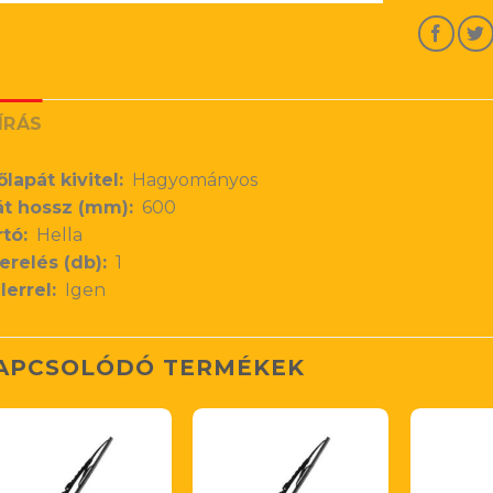
ÍRÁS
őlapát kivitel:
Hagyományos
t hossz (mm):
600
tó:
Hella
erelés (db):
1
lerrel:
Igen
APCSOLÓDÓ TERMÉKEK