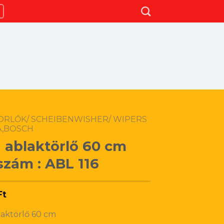
ÖRLŐK/ SCHEIBENWISHER/ WIPERS
A,BOSCH
a ablaktörlő 60 cm
szám : ABL 116
Ft
laktörlő 60 cm