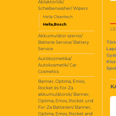
Ablaktörlők/
Scheibenwisher/ Wipers
Hella Cleantech
Hella,Bosch
LE
Akkumulátor szerviz/
Batterie Service/ Battery
Törl
Service
Lapá
Gyár
Autókozmetika/
Kisz
Autokosmetik/ Car
Spoi
Cosmetics
Banner, Optima, Emos,
K
Rocket és For-Za
akkumulátorok/ Banner,
Optima, Emos, Rocket und
For-Za Batterien/ Banner,
Optima, Emos, Rocket and