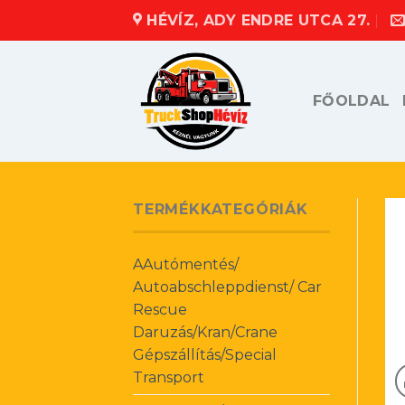
Skip
HÉVÍZ, ADY ENDRE UTCA 27.
to
content
FŐOLDAL
TERMÉKKATEGÓRIÁK
AAutómentés/
Autoabschleppdienst/ Car
Rescue
Daruzás/Kran/Crane
Gépszállítás/Special
Transport