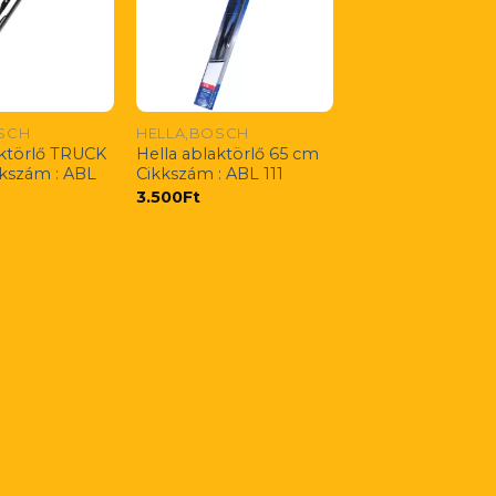
SCH
HELLA,BOSCH
aktörlő TRUCK
Hella ablaktörlő 65 cm
kszám : ABL
Cikkszám : ABL 111
3.500
Ft