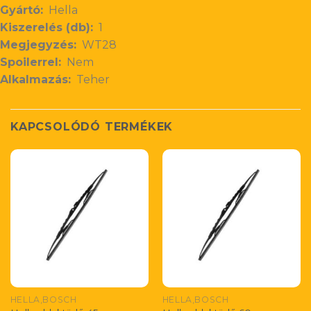
Gyártó:
Hella
Kiszerelés (db):
1
Megjegyzés:
WT28
Spoilerrel:
Nem
Alkalmazás:
Teher
KAPCSOLÓDÓ TERMÉKEK
HELLA,BOSCH
HELLA,BOSCH