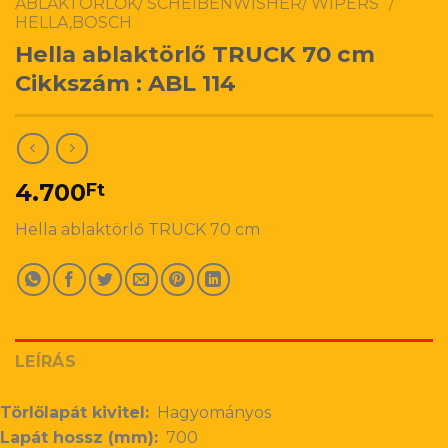
ABLAKTÖRLŐK/ SCHEIBENWISHER/ WIPERS
/
HELLA,BOSCH
Hella ablaktörlő TRUCK 70 cm
Cikkszám : ABL 114
4.700
Ft
Hella ablaktörlő TRUCK 70 cm
LEÍRÁS
Törlőlapát kivitel:
Hagyományos
Lapát hossz (mm):
700