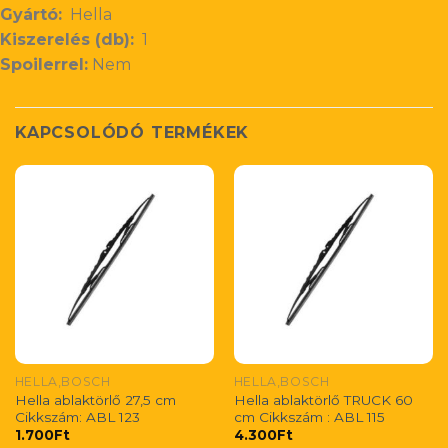
Gyártó:
Hella
Kiszerelés (db):
1
Spoilerrel:
Nem
KAPCSOLÓDÓ TERMÉKEK
HELLA,BOSCH
HELLA,BOSCH
Hella ablaktörlő 27,5 cm
Hella ablaktörlő TRUCK 60
Cikkszám: ABL 123
cm Cikkszám : ABL 115
1.700
Ft
4.300
Ft