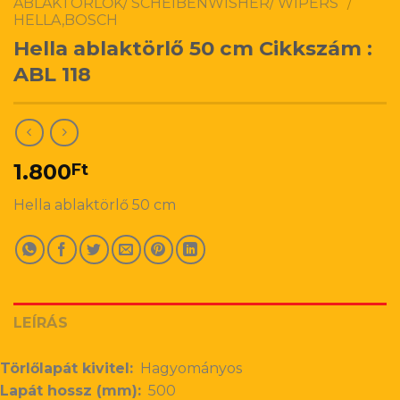
ABLAKTÖRLŐK/ SCHEIBENWISHER/ WIPERS
/
HELLA,BOSCH
Hella ablaktörlő 50 cm Cikkszám :
ABL 118
1.800
Ft
Hella ablaktörlő 50 cm
LEÍRÁS
Törlőlapát kivitel:
Hagyományos
Lapát hossz (mm):
500