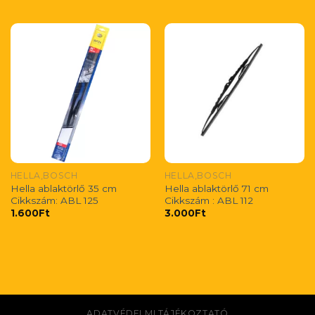
HELLA,BOSCH
HELLA,BOSCH
Hella ablaktörlő 35 cm
Hella ablaktörlő 71 cm
Cikkszám: ABL 125
Cikkszám : ABL 112
1.600
Ft
3.000
Ft
ADATVÉDELMI TÁJÉKOZTATÓ