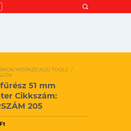
ÁMOK/ WERKZEUGE/ TOOLS
/
ÁGÓK
fűrész 51 mm
ter Cikkszám:
RSZÁM 205
Ft