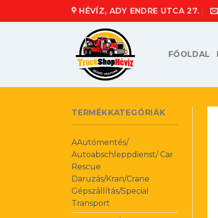
Skip
HÉVÍZ, ADY ENDRE UTCA 27.
to
content
FŐOLDAL
TERMÉKKATEGÓRIÁK
AAutómentés/
Autoabschleppdienst/ Car
Rescue
Daruzás/Kran/Crane
Gépszállítás/Special
Transport