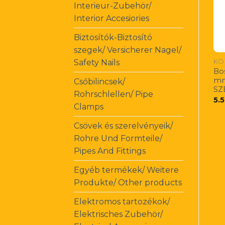
Interieur-Zubehör/
Interior Accesiories
Biztosítók-Biztosító
szegek/ Versicherer Nagel/
KÖ
Safety Nails
Bo
mm
Csőbilincsek/
SZ
Rohrschlellen/ Pipe
5.
Clamps
Csövek és szerelvényeik/
Rohre Und Formteile/
Pipes And Fittings
Egyéb termékek/ Weitere
Produkte/ Other products
Elektromos tartozékok/
Elektrisches Zubehör/