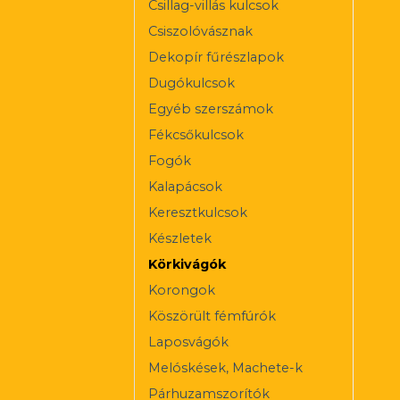
Csillag-villás kulcsok
Csiszolóvásznak
Dekopír fűrészlapok
Dugókulcsok
Egyéb szerszámok
Fékcsőkulcsok
Fogók
Kalapácsok
Keresztkulcsok
Készletek
Körkivágók
Korongok
Köszörült fémfúrók
Laposvágók
Melóskések, Machete-k
Párhuzamszorítók