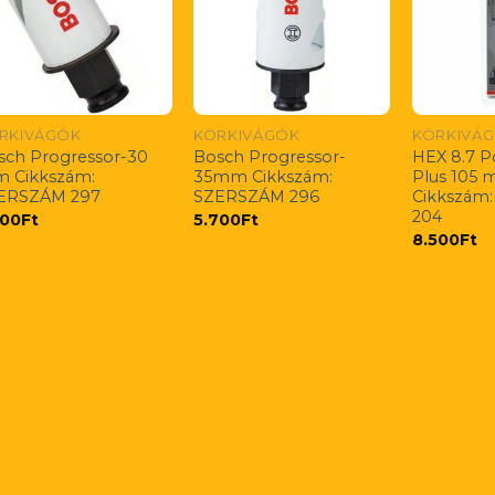
RKIVÁGÓK
KÖRKIVÁGÓK
KÖRKIVÁ
sch Progressor-30
Bosch Progressor-
HEX 8.7 
 Cikkszám:
35mm Cikkszám:
Plus 105 
ERSZÁM 297
SZERSZÁM 296
Cikkszám
204
500
Ft
5.700
Ft
8.500
Ft