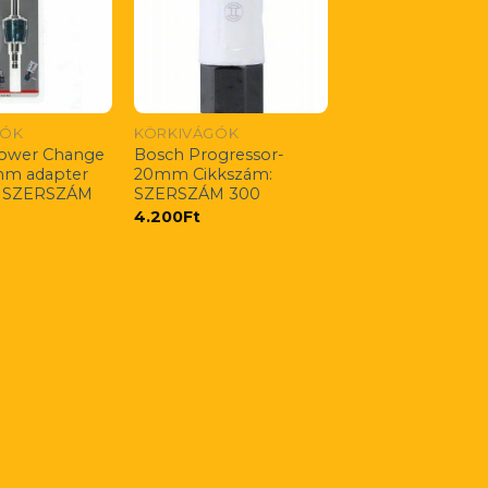
GÓK
KÖRKIVÁGÓK
Power Change
Bosch Progressor-
mm adapter
20mm Cikkszám:
: SZERSZÁM
SZERSZÁM 300
4.200
Ft