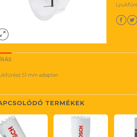
Lyukfűr
ÍRÁS
ukfűrész 51 mm adapter
APCSOLÓDÓ TERMÉKEK