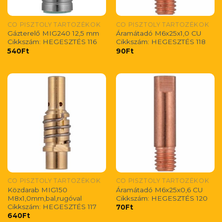
CO PISZTOLY TARTOZÉKOK
CO PISZTOLY TARTOZÉKOK
Gázterelő MIG240 12,5 mm
Áramátadó M6x25x1,0 CU
Cikkszám: HEGESZTÉS 116
Cikkszám: HEGESZTÉS 118
540
Ft
90
Ft
CO PISZTOLY TARTOZÉKOK
CO PISZTOLY TARTOZÉKOK
Közdarab MIG150
Áramátadó M6x25x0,6 CU
M8x1,0mm,bal,rugóval
Cikkszám: HEGESZTÉS 120
Cikkszám: HEGESZTÉS 117
70
Ft
640
Ft