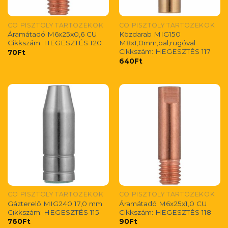
CO PISZTOLY TARTOZÉKOK
CO PISZTOLY TARTOZÉKOK
Áramátadó M6x25x0,6 CU
Közdarab MIG150
Cikkszám: HEGESZTÉS 120
M8x1,0mm,bal,rugóval
Cikkszám: HEGESZTÉS 117
70
Ft
640
Ft
CO PISZTOLY TARTOZÉKOK
CO PISZTOLY TARTOZÉKOK
Gázterelő MIG240 17,0 mm
Áramátadó M6x25x1,0 CU
Cikkszám: HEGESZTÉS 115
Cikkszám: HEGESZTÉS 118
760
Ft
90
Ft