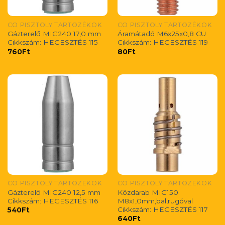
CO PISZTOLY TARTOZÉKOK
CO PISZTOLY TARTOZÉKOK
Gázterelő MIG240 17,0 mm
Áramátadó M6x25x0,8 CU
Cikkszám: HEGESZTÉS 115
Cikkszám: HEGESZTÉS 119
760
Ft
80
Ft
CO PISZTOLY TARTOZÉKOK
CO PISZTOLY TARTOZÉKOK
Gázterelő MIG240 12,5 mm
Közdarab MIG150
Cikkszám: HEGESZTÉS 116
M8x1,0mm,bal,rugóval
Cikkszám: HEGESZTÉS 117
540
Ft
640
Ft