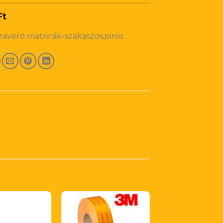
Ft
zaverő matricák-szakaszos,piros