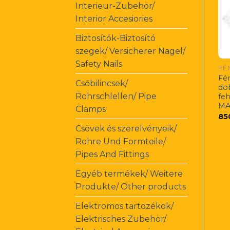
Interieur-Zubehör/
Interior Accesiories
Biztosítók-Biztosító
szegek/ Versicherer Nagel/
Safety Nails
Fé
Csőbilincsek/
do
Rohrschlellen/ Pipe
fe
MA
Clamps
85
Csövek és szerelvényeik/
Rohre Und Formteile/
Pipes And Fittings
Egyéb termékek/ Weitere
Produkte/ Other products
Elektromos tartozékok/
Elektrisches Zubehör/