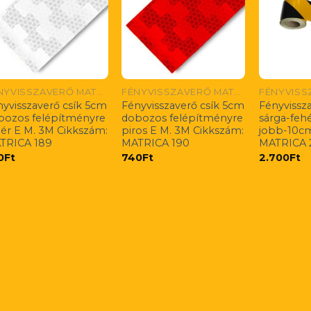
FÉNYVISSZAVERŐ MATRICÁK
FÉNYVISSZAVERŐ MATRICÁK
nyvisszaverő csík 5cm
Fényvisszaverő csík 5cm
Fényvissza
bozos felépítményre
dobozos felépítményre
sárga-fehé
hér E M. 3M Cikkszám:
piros E M. 3M Cikkszám:
jobb-10cm
TRICA 189
MATRICA 190
MATRICA 
0
Ft
740
Ft
2.700
Ft