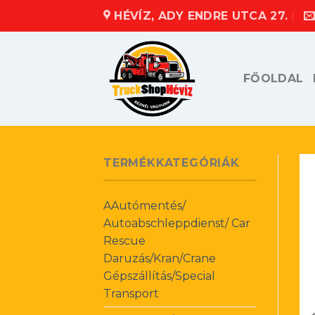
Skip
HÉVÍZ, ADY ENDRE UTCA 27.
to
content
FŐOLDAL
TERMÉKKATEGÓRIÁK
AAutómentés/
Autoabschleppdienst/ Car
Rescue
Daruzás/Kran/Crane
Gépszállítás/Special
Transport