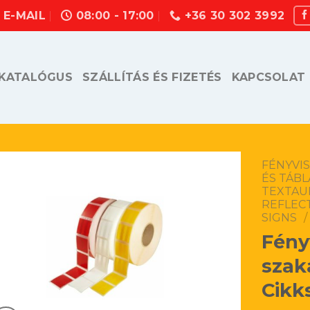
E-MAIL
08:00 - 17:00
+36 30 302 3992
KATALÓGUS
SZÁLLÍTÁS ÉS FIZETÉS
KAPCSOLAT
FÉNYVI
ÉS TÁB
TEXTAU
REFLECT
SIGNS
/
Fény
szak
Cikk