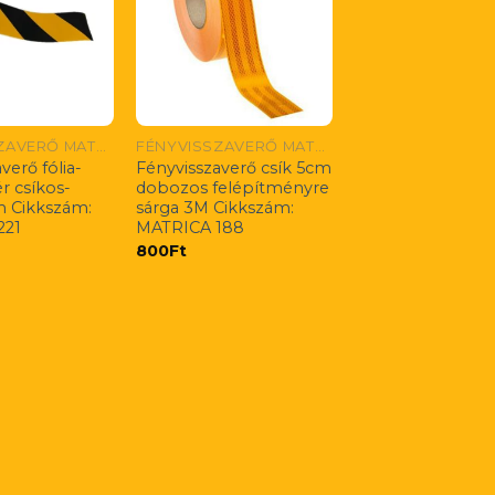
FÉNYVISSZAVERŐ MATRICÁK
FÉNYVISSZAVERŐ MATRICÁK
verő fólia-
Fényvisszaverő csík 5cm
r csíkos-
dobozos felépítményre
 Cikkszám:
sárga 3M Cikkszám:
221
MATRICA 188
800
Ft