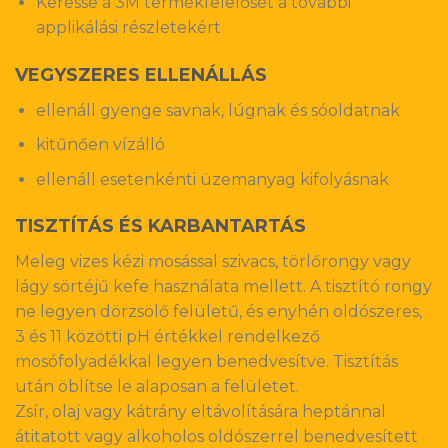
Keresse a 3M termékfelelősét a további
applikálási részletekért
VEGYSZERES ELLENÁLLÁS
ellenáll gyenge savnak, lúgnak és sóoldatnak
kitűnően vízálló
ellenáll esetenkénti üzemanyag kifolyásnak
TISZTÍTÁS ÉS KARBANTARTÁS
Meleg vizes kézi mosással szivacs, törlőrongy vagy
lágy sörtéjű kefe használata mellett. A tisztító rongy
ne legyen dörzsölő felületű, és enyhén oldószeres,
3 és 11 közötti pH értékkel rendelkező
mosófolyadékkal legyen benedvesítve. Tisztítás
után öblítse le alaposan a felületet.
Zsír, olaj vagy kátrány eltávolítására heptánnal
átitatott vagy alkoholos oldószerrel benedvesített