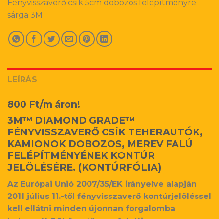
Fényvisszaverő csík 5cm dobozos felépítményre
sárga 3M
LEÍRÁS
800 Ft/m áron!
3M™ DIAMOND GRADE™
FÉNYVISSZAVERŐ CSÍK TEHERAUTÓK,
KAMIONOK DOBOZOS, MEREV FALÚ
FELÉPÍTMÉNYÉNEK KONTÚR
JELÖLÉSÉRE. (KONTÚRFÓLIA)
Az Európai Unió 2007/35/EK irányelve alapján
2011 július 11.-től fényvisszaverő kontúrjelöléssel
kell ellátni minden újonnan forgalomba