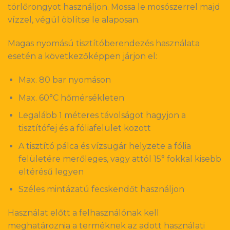
törlőrongyot használjon. Mossa le mosószerrel majd
vízzel, végül öblítse le alaposan.
Magas nyomású tisztítóberendezés használata
esetén a következőképpen járjon el:
Max. 80 bar nyomáson
Max. 60°C hőmérsékleten
Legalább 1 méteres távolságot hagyjon a
tisztítófej és a fóliafelület között
A tisztító pálca és vízsugár helyzete a fólia
felületére merőleges, vagy attól 15° fokkal kisebb
eltérésű legyen
Széles mintázatú fecskendőt használjon
Használat előtt a felhasználónak kell
meghatároznia a terméknek az adott használati