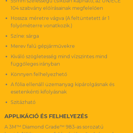
55mm szélességű csíkban kapható, az UN/ECE
104 szabvány előírásainak megfelelően
Hossza: méretre vágva (A feltüntetett ár 1
folyóméterre vonatkozik.)
Színe: sárga
Merev falú gépjárművekre
Kiváló szögletesség mind vízszintes mind
függőleges irányban
Könnyen felhelyezhető
A fólia ellenáll üzemanyag kipárolgásnak és
esetenkénti kifolyásnak
Szitázható
APPLIKÁCIÓ ÉS FELHELYEZÉS
A 3M™ Diamond Grade™ 983-as sorozatú