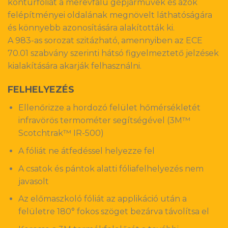
kontúrfóliát a merevfalú gépjárművek és azok
felépítményei oldalának megnövelt láthatóságára
és könnyebb azonosítására alakították ki.
A 983-as sorozat szitázható, amennyiben az ECE
70.01 szabvány szerinti hátsó figyelmeztető jelzések
kialakítására akarják felhasználni.
FELHELYEZÉS
Ellenőrizze a hordozó felület hőmérsékletét
infravörös termométer segítségével (3M™
Scotchtrak™ IR-500)
A fóliát ne átfedéssel helyezze fel
A csatok és pántok alatti fóliafelhelyezés nem
javasolt
Az előmaszkoló fóliát az applikáció után a
felületre 180° fokos szöget bezárva távolítsa el