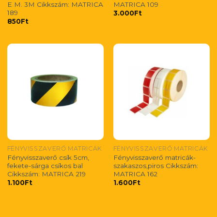
E M. 3M Cikkszám: MATRICA
MATRICA 109
189
3.000
Ft
850
Ft
FÉNYVISSZAVERŐ MATRICÁK
FÉNYVISSZAVERŐ MATRICÁK
Fényvisszaverő csík 5cm,
Fényvisszaverő matricák-
fekete-sárga csíkos bal
szakaszos,piros Cikkszám:
Cikkszám: MATRICA 219
MATRICA 162
1.100
Ft
1.600
Ft