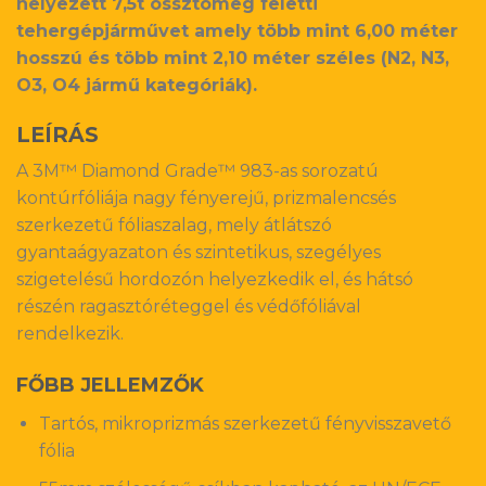
helyezett 7,5t össztömeg feletti
tehergépjárművet amely több mint 6,00 méter
hosszú és több mint 2,10 méter széles (N2, N3,
O3, O4 jármű kategóriák).
LEÍRÁS
A 3M™ Diamond Grade™ 983-as sorozatú
kontúrfóliája nagy fényerejű, prizmalencsés
szerkezetű fóliaszalag, mely átlátszó
gyantaágyazaton és szintetikus, szegélyes
szigetelésű hordozón helyezkedik el, és hátsó
részén ragasztóréteggel és védőfóliával
rendelkezik.
FŐBB JELLEMZŐK
Tartós, mikroprizmás szerkezetű fényvisszavető
fólia