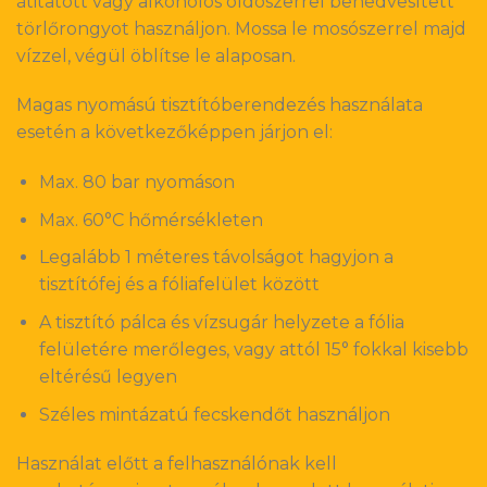
átitatott vagy alkoholos oldószerrel benedvesített
törlőrongyot használjon. Mossa le mosószerrel majd
vízzel, végül öblítse le alaposan.
Magas nyomású tisztítóberendezés használata
esetén a következőképpen járjon el:
Max. 80 bar nyomáson
Max. 60°C hőmérsékleten
Legalább 1 méteres távolságot hagyjon a
tisztítófej és a fóliafelület között
A tisztító pálca és vízsugár helyzete a fólia
felületére merőleges, vagy attól 15° fokkal kisebb
eltérésű legyen
Széles mintázatú fecskendőt használjon
Használat előtt a felhasználónak kell