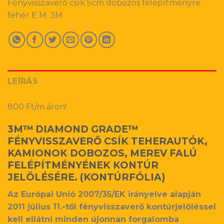
Fényvisszaverő csík 5cm dobozos felépítményre
fehér E M. 3M
LEÍRÁS
800 Ft/m áron!
3M™ DIAMOND GRADE™
FÉNYVISSZAVERŐ CSÍK TEHERAUTÓK,
KAMIONOK DOBOZOS, MEREV FALÚ
FELÉPÍTMÉNYÉNEK KONTÚR
JELÖLÉSÉRE. (KONTÚRFÓLIA)
Az Európai Unió 2007/35/EK irányelve alapján
2011 július 11.-től fényvisszaverő kontúrjelöléssel
kell ellátni minden újonnan forgalomba