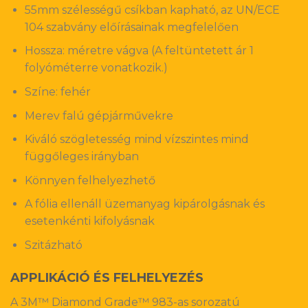
55mm szélességű csíkban kapható, az UN/ECE
104 szabvány előírásainak megfelelően
Hossza: méretre vágva (A feltüntetett ár 1
folyóméterre vonatkozik.)
Színe: fehér
Merev falú gépjárművekre
Kiváló szögletesség mind vízszintes mind
függőleges irányban
Könnyen felhelyezhető
A fólia ellenáll üzemanyag kipárolgásnak és
esetenkénti kifolyásnak
Szitázható
APPLIKÁCIÓ ÉS FELHELYEZÉS
A 3M™ Diamond Grade™ 983-as sorozatú