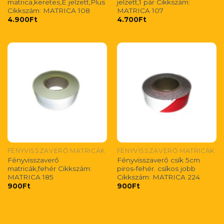
matrica,keretes,E jelzett,Plus
jelzett,1 pár Cikkszám:
Cikkszám: MATRICA 108
MATRICA 107
4.900
Ft
4.700
Ft
FÉNYVISSZAVERŐ MATRICÁK
FÉNYVISSZAVERŐ MATRICÁK
Fényvisszaverő
Fényvisszaverő csík 5cm
matricák,fehér Cikkszám:
piros-fehér. csíkos jobb
MATRICA 185
Cikkszám: MATRICA 224
900
Ft
900
Ft