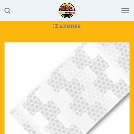
Skip
to
content
SZŰRÉS