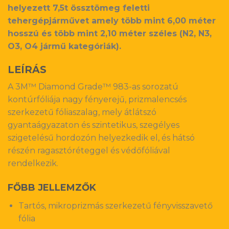
helyezett 7,5t össztömeg feletti
tehergépjárművet amely több mint 6,00 méter
hosszú és több mint 2,10 méter széles (N2, N3,
O3, O4 jármű kategóriák).
LEÍRÁS
A 3M™ Diamond Grade™ 983-as sorozatú
kontúrfóliája nagy fényerejű, prizmalencsés
szerkezetű fóliaszalag, mely átlátszó
gyantaágyazaton és szintetikus, szegélyes
szigetelésű hordozón helyezkedik el, és hátsó
részén ragasztóréteggel és védőfóliával
rendelkezik.
FŐBB JELLEMZŐK
Tartós, mikroprizmás szerkezetű fényvisszavető
fólia