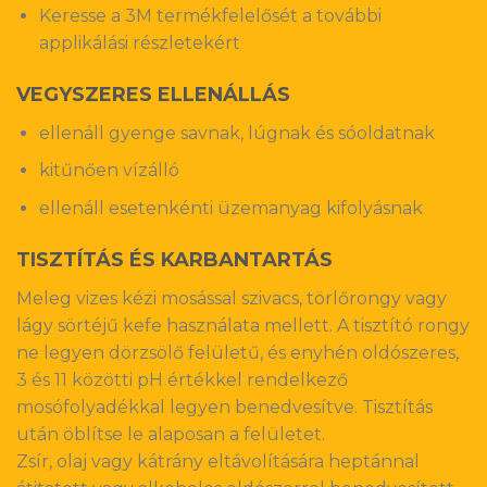
Keresse a 3M termékfelelősét a további
applikálási részletekért
VEGYSZERES ELLENÁLLÁS
ellenáll gyenge savnak, lúgnak és sóoldatnak
kitűnően vízálló
ellenáll esetenkénti üzemanyag kifolyásnak
TISZTÍTÁS ÉS KARBANTARTÁS
Meleg vizes kézi mosással szivacs, törlőrongy vagy
lágy sörtéjű kefe használata mellett. A tisztító rongy
ne legyen dörzsölő felületű, és enyhén oldószeres,
3 és 11 közötti pH értékkel rendelkező
mosófolyadékkal legyen benedvesítve. Tisztítás
után öblítse le alaposan a felületet.
Zsír, olaj vagy kátrány eltávolítására heptánnal