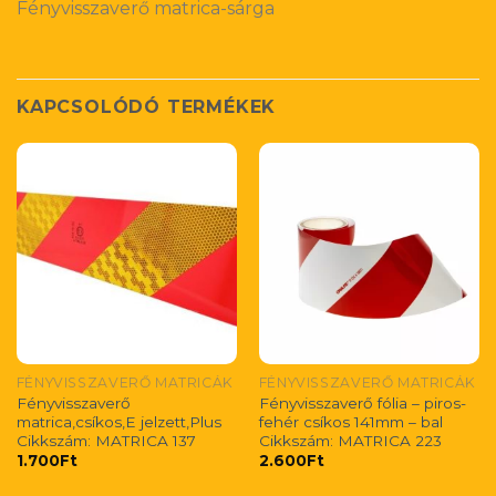
Fényvisszaverő matrica-sárga
KAPCSOLÓDÓ TERMÉKEK
FÉNYVISSZAVERŐ MATRICÁK
FÉNYVISSZAVERŐ MATRICÁK
Fényvisszaverő
Fényvisszaverő fólia – piros-
matrica,csíkos,E jelzett,Plus
fehér csíkos 141mm – bal
Cikkszám: MATRICA 137
Cikkszám: MATRICA 223
1.700
Ft
2.600
Ft