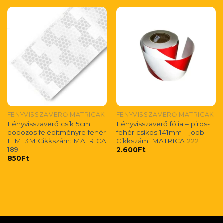
FÉNYVISSZAVERŐ MATRICÁK
FÉNYVISSZAVERŐ MATRICÁK
Fényvisszaverő csík 5cm
Fényvisszaverő fólia – piros-
dobozos felépítményre fehér
fehér csíkos 141mm – jobb
E M. 3M Cikkszám: MATRICA
Cikkszám: MATRICA 222
189
2.600
Ft
850
Ft