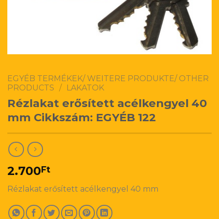
EGYÉB TERMÉKEK/ WEITERE PRODUKTE/ OTHER
PRODUCTS
/
LAKATOK
Rézlakat erősített acélkengyel 40
mm Cikkszám: EGYÉB 122
2.700
Ft
Rézlakat erősített acélkengyel 40 mm