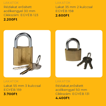
LAKATOK
LAKATOK
Rézlakat erősített
Lakat 35 mm 2 kulccsal
acélkengyel 30 mm
EGYÉB 158
Cikkszám: EGYÉB 123
2.600
Ft
2.200
Ft
LAKATOK
LAKATOK
Lakat 55 mm 3 kulccsal
Rézlakat,erősített
EGYÉB 159
acélkengyel 50 mm
Cikkszám: EGYÉB 131
3.700
Ft
4.400
Ft