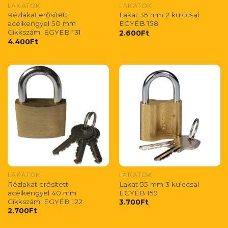
LAKATOK
LAKATOK
Rézlakat,erősített
Lakat 35 mm 2 kulccsal
acélkengyel 50 mm
EGYÉB 158
Cikkszám: EGYÉB 131
2.600
Ft
4.400
Ft
LAKATOK
LAKATOK
Rézlakat erősített
Lakat 55 mm 3 kulccsal
acélkengyel 40 mm
EGYÉB 159
Cikkszám: EGYÉB 122
3.700
Ft
2.700
Ft