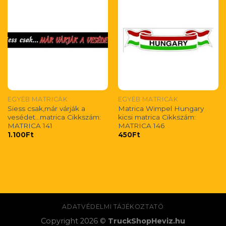
EGYÉB MATRICÁK
EGYÉB MATRICÁK
Siess csak,már várják a
Matrica Wimpel Hungary
vesédet…matrica Cikkszám:
kicsi matrica Cikkszám:
MATRICA 141
MATRICA 146
1.100
Ft
450
Ft
ADATVÉDELMI TÁJÉKOZTATÓ
Copyright 2026 ©
TruckShopHeviz.hu