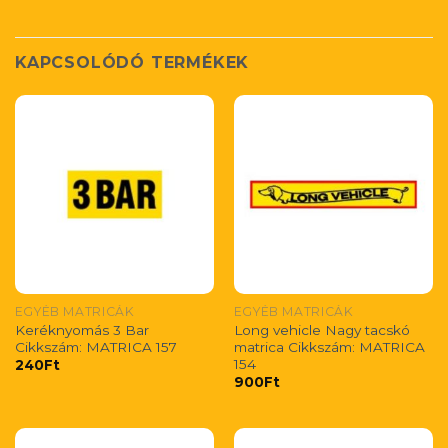
KAPCSOLÓDÓ TERMÉKEK
EGYÉB MATRICÁK
EGYÉB MATRICÁK
Keréknyomás 3 Bar
Long vehicle Nagy tacskó
Cikkszám: MATRICA 157
matrica Cikkszám: MATRICA
154
240
Ft
900
Ft