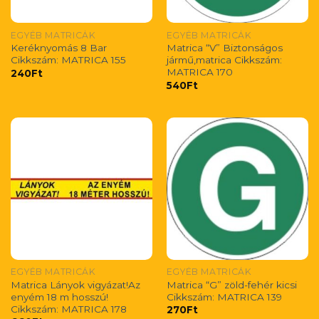
EGYÉB MATRICÁK
EGYÉB MATRICÁK
Keréknyomás 8 Bar
Matrica “V” Biztonságos
Cikkszám: MATRICA 155
jármű,matrica Cikkszám:
MATRICA 170
240
Ft
540
Ft
EGYÉB MATRICÁK
EGYÉB MATRICÁK
Matrica Lányok vigyázat!Az
Matrica “G” zöld-fehér kicsi
enyém 18 m hosszú!
Cikkszám: MATRICA 139
Cikkszám: MATRICA 178
270
Ft