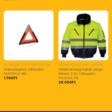
FIGYELMEZTETŐ MATRICÁK
LÁTHATÓSÁGI MELLÉNYEK,POLÓK,SAPKÁK
Elakadásjelző Cikkszám:
Jólláthatósági kabát sárga-
MATRICA 165
fekete 2 XL Cikkszám:
MUNKA 118
1.760
Ft
29.000
Ft