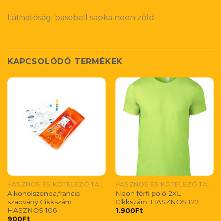
Láthatósági baseball sapka neon zöld
KAPCSOLÓDÓ TERMÉKEK
HASZNOS ÉS KÖTELEZŐ TARTOZÉKOK/ NÜTZLICHES UND OBLIGATORISDUS ZUBEHÖR/ USEFUL AND MONDATORY ACCESORIES
HASZNOS ÉS KÖTELEZŐ TARTOZÉKOK/ NÜTZLICHES UND OBLIGATORISDUS ZUBEHÖR/ USEFUL AND MONDATORY ACCESORIES
Alkoholszonda,francia
Neon férfi poló 2XL
szabvány Cikkszám:
Cikkszám: HASZNOS 122
HASZNOS 106
1.900
Ft
900
Ft