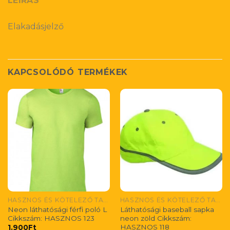
LEÍRÁS
Elakadásjelző
KAPCSOLÓDÓ TERMÉKEK
HASZNOS ÉS KÖTELEZŐ TARTOZÉKOK/ NÜTZLICHES UND OBLIGATORISDUS ZUBEHÖR/ USEFUL AND MONDATORY ACCESORIES
HASZNOS ÉS KÖTELEZŐ TARTOZÉKOK/ NÜTZLICHES UND OBLIGATORISDUS ZUBEHÖR/ USEFUL AND MONDATORY ACCESORIES
Neon láthatósági férfi poló L
Láthatósági baseball sapka
Cikkszám: HASZNOS 123
neon zöld Cikkszám:
HASZNOS 118
1.900
Ft