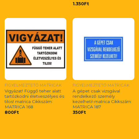
1.350
Ft
FIGYELMEZTETŐ MATRICÁK
FIGYELMEZTETŐ MATRICÁK
Vigyázat! Függő teher alatt
A gépet csak vizsgával
tartózkodni életveszélyes és
rendelkező személy
tilos! matrica Cikkszám:
kezelheti!-matrica Cikkszám:
MATRICA 168
MATRICA 187
800
Ft
350
Ft