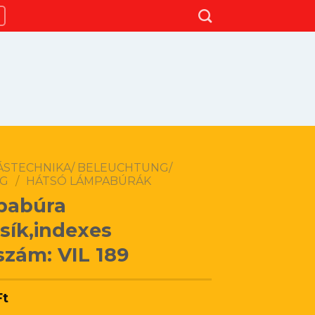
TÁSTECHNIKA/ BELEUCHTUNG/
NG
/
HÁTSÓ LÁMPABÚRÁK
pabúra
csík,indexes
szám: VIL 189
Ft