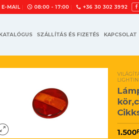
E-MAIL
08:00 - 17:00
+36 30 302 3992
KATALÓGUS
SZÁLLÍTÁS ÉS FIZETÉS
KAPCSOLAT
VILÁGÍ
LIGHTI
Lám
kör,
Cikk
1.500