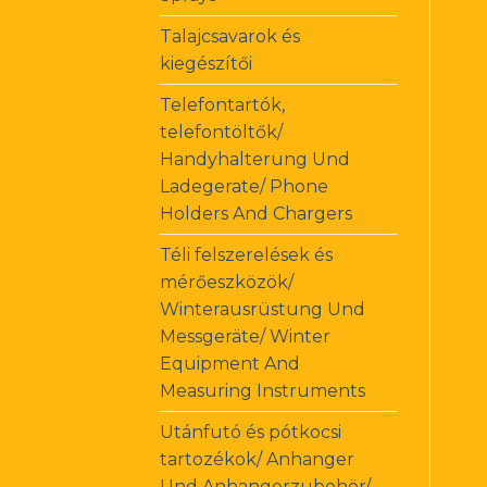
Talajcsavarok és
kiegészítői
Telefontartók,
telefontöltők/
Handyhalterung Und
Ladegerate/ Phone
Holders And Chargers
Téli felszerelések és
mérőeszközök/
Winterausrüstung Und
Messgeräte/ Winter
Equipment And
Measuring Instruments
Utánfutó és pótkocsi
tartozékok/ Anhanger
Und Anhangerzubehör/