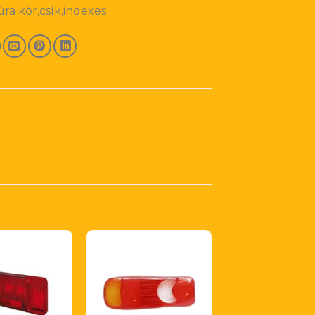
a kör,csík,indexes