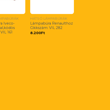
ÁMPABÚRÁK
HÁTSÓ LÁMPABÚRÁK
a Iveco-
Lámpabúra Renaulthoz
bal,ködös
Cikkszám: VIL 282
VIL 161
8.200
Ft