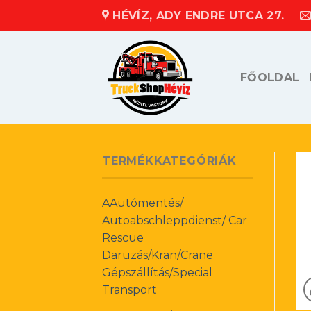
Skip
HÉVÍZ, ADY ENDRE UTCA 27.
to
content
FŐOLDAL
TERMÉKKATEGÓRIÁK
AAutómentés/
Autoabschleppdienst/ Car
Rescue
Daruzás/Kran/Crane
Gépszállítás/Special
Transport