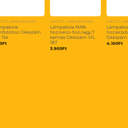
TSÓ LÁMPABÚRÁK
HÁTSÓ LÁMPABÚRÁK
HÁTSÓ L
mpabúra
Lámpabúra MAN-
Lámpabúr
ánfutóhoz Cikkszám:
hoz,Iveco-hoz,nagy,7
hoz,kicsi,
 154
kamrás Cikkszám: VIL
Cikkszám: 
187
0
Ft
4.100
Ft
3.900
Ft