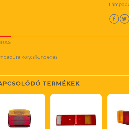
Lámpabúr
ÍRÁS
mpabúra kör,csík,indexes
APCSOLÓDÓ TERMÉKEK