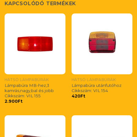
KAPCSOLÓDÓ TERMÉKEK
HÁTSÓ LÁMPABÚRÁK
HÁTSÓ LÁMPABÚRÁK
Lámpabúra MB-hez,3
Lámpabúra utánfutóhoz
kamrás,nagy,bal és jobb
Cikkszám: VIL 154
Cikkszám: VIL 155
420
Ft
2.900
Ft