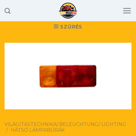
Skip
to
content
SZŰRÉS
VILÁGÍTÁSTECHNIKA/ BELEUCHTUNG/ LIGHTING
/
HÁTSÓ LÁMPABÚRÁK