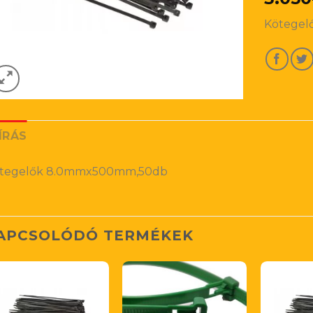
Kötege
ÍRÁS
tegelők 8.0mmx500mm,50db
APCSOLÓDÓ TERMÉKEK