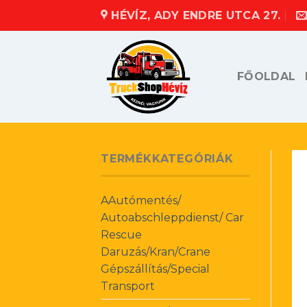
Skip
HÉVÍZ, ADY ENDRE UTCA 27.
to
content
FŐOLDAL
TERMÉKKATEGÓRIÁK
AAutómentés/
Autoabschleppdienst/ Car
Rescue
Daruzás/Kran/Crane
Gépszállítás/Special
Transport