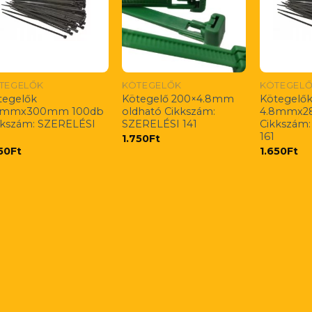
TEGELŐK
KÖTEGELŐK
KÖTEGEL
tegelők
Kötegelő 200×4.8mm
Kötegelő
6mmx300mm 100db
oldható Cikkszám:
4.8mmx2
kkszám: SZERELÉSI
SZERELÉSI 141
Cikkszám
2
161
1.750
Ft
350
Ft
1.650
Ft