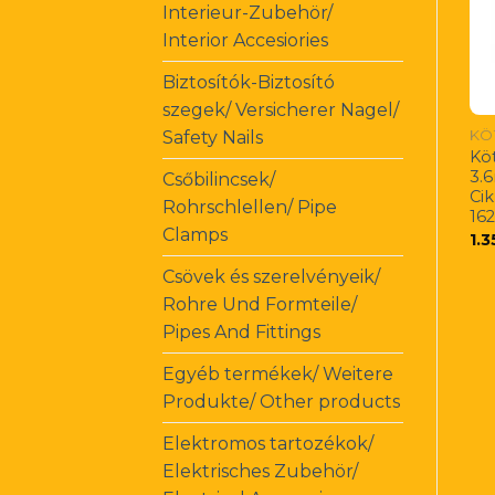
Interieur-Zubehör/
Interior Accesiories
Biztosítók-Biztosító
szegek/ Versicherer Nagel/
KÖ
Safety Nails
Kö
3.
Csőbilincsek/
Ci
Rohrschlellen/ Pipe
16
Clamps
1.
Csövek és szerelvényeik/
Rohre Und Formteile/
Pipes And Fittings
Egyéb termékek/ Weitere
Produkte/ Other products
Elektromos tartozékok/
Elektrisches Zubehör/