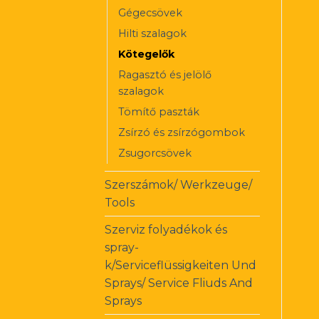
Gégecsövek
Hilti szalagok
Kötegelők
Ragasztó és jelölő
szalagok
Tömítő paszták
Zsírzó és zsírzógombok
Zsugorcsövek
Szerszámok/ Werkzeuge/
Tools
Szerviz folyadékok és
spray-
k/Serviceflüssigkeiten Und
Sprays/ Service Fliuds And
Sprays