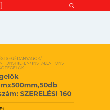
ÉSI SEGÉDANYAGOK/
ATIONSHILFEN/ INSTALLATIONS
KÖTEGELŐK
gelők
mmx500mm,50db
szám: SZERELÉSI 160
Ft