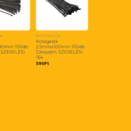
ŐK
KÖTEGELŐK
k
Kötegelők
80mm 100db
2.5mmx100mm 100db
: SZERELÉSI
Cikkszám: SZERELÉSI
164
590
Ft