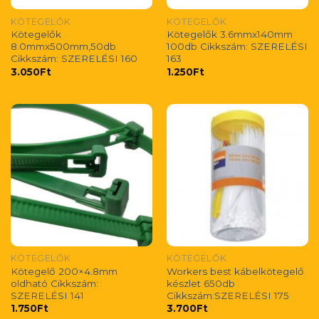
KÖTEGELŐK
KÖTEGELŐK
Kötegelők
Kötegelők 3.6mmx140mm
8.0mmx500mm,50db
100db Cikkszám: SZERELÉSI
Cikkszám: SZERELÉSI 160
163
3.050
Ft
1.250
Ft
KÖTEGELŐK
KÖTEGELŐK
Kötegelő 200×4.8mm
Workers best kábelkötegelő
oldható Cikkszám:
készlet 650db
SZERELÉSI 141
Cikkszám:SZERELÉSI 175
1.750
Ft
3.700
Ft