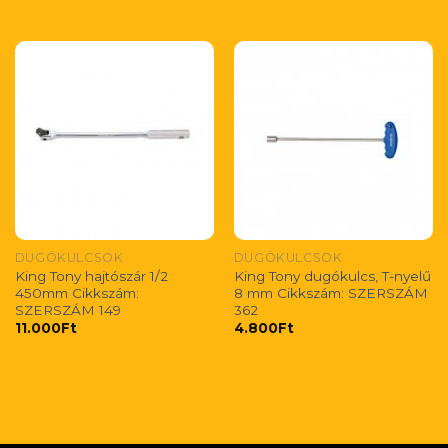
DUGÓKULCSOK
DUGÓKULCSOK
King Tony hajtószár 1/2
King Tony dugókulcs, T-nyelű
450mm Cikkszám:
8 mm Cikkszám: SZERSZÁM
SZERSZÁM 149
362
11.000
Ft
4.800
Ft