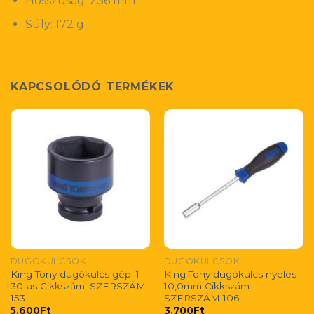
Hosszúság: 236 mm
Súly: 172 g
KAPCSOLÓDÓ TERMÉKEK
DUGÓKULCSOK
DUGÓKULCSOK
King Tony dugókulcs gépi 1
King Tony dugókulcs nyeles
30-as Cikkszám: SZERSZÁM
10,0mm Cikkszám:
153
SZERSZÁM 106
5.600
Ft
3.700
Ft