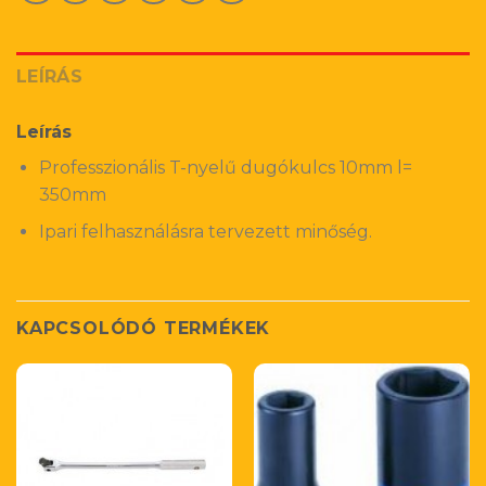
LEÍRÁS
Leírás
Professzionális T-nyelű dugókulcs 10mm l=
350mm
Ipari felhasználásra tervezett minőség.
KAPCSOLÓDÓ TERMÉKEK