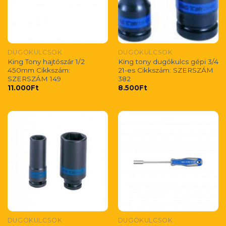
DUGÓKULCSOK
DUGÓKULCSOK
King Tony hajtószár 1/2
King tony dugókulcs gépi 3/4
450mm Cikkszám:
21-es Cikkszám: SZERSZÁM
SZERSZÁM 149
382
11.000
Ft
8.500
Ft
DUGÓKULCSOK
DUGÓKULCSOK