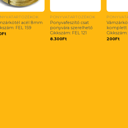
NYVATARTOZÉKOK
PONYVATARTOZÉKOK
PONYVAT
mzárkötél acél 8mm
Ponyvafeszítő csat
Vámzárköt
kkszám: FEL 159
ponyvára szerelhető
komplett
Cikkszám: FEL 121
Cikkszám:
0
Ft
8.300
Ft
200
Ft