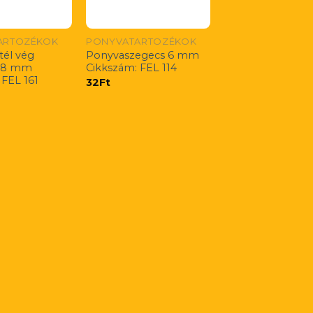
ARTOZÉKOK
PONYVATARTOZÉKOK
él vég
Ponyvaszegecs 6 mm
 8 mm
Cikkszám: FEL 114
 FEL 161
32
Ft