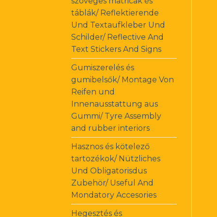
szöveges matricák és
táblák/ Reflektierende
Und Textaufkleber Und
Schilder/ Reflective And
Text Stickers And Signs
Gumiszerelés és
gumibelsők/ Montage Von
Reifen und
Innenausstattung aus
Gummi/ Tyre Assembly
and rubber interiors
Hasznos és kötelező
tartozékok/ Nützliches
Und Obligatorisdus
Zubehör/ Useful And
Mondatory Accesories
Hegesztés és