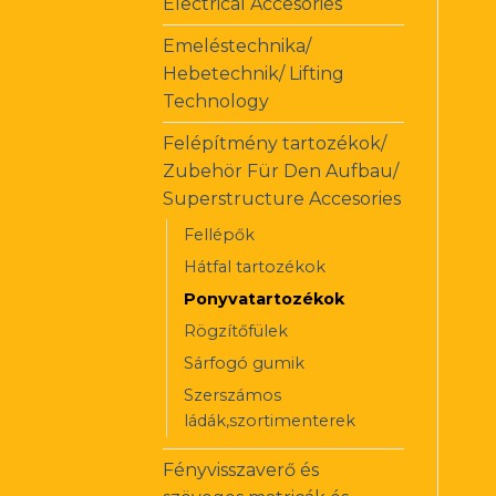
Electrical Accesories
Emeléstechnika/
Hebetechnik/ Lifting
Technology
Felépítmény tartozékok/
Zubehör Für Den Aufbau/
Superstructure Accesories
Fellépők
Hátfal tartozékok
Ponyvatartozékok
Rögzítőfülek
Sárfogó gumik
Szerszámos
ládák,szortimenterek
Fényvisszaverő és