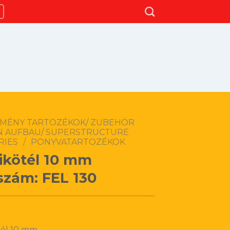
TMÉNY TARTOZÉKOK/ ZUBEHÖR
N AUFBAU/ SUPERSTRUCTURE
RIES
/
PONYVATARTOZÉKOK
kötél 10 mm
szám: FEL 130
él 10 mm