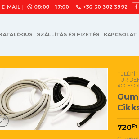
E-MAIL
08:00 - 17:00
+36 30 302 3992
KATALÓGUS
SZÁLLÍTÁS ÉS FIZETÉS
KAPCSOLAT
FELÉPÍ
FÜR DE
ACCESO
Gumi
Cikk
720
Ft
Gumiköt