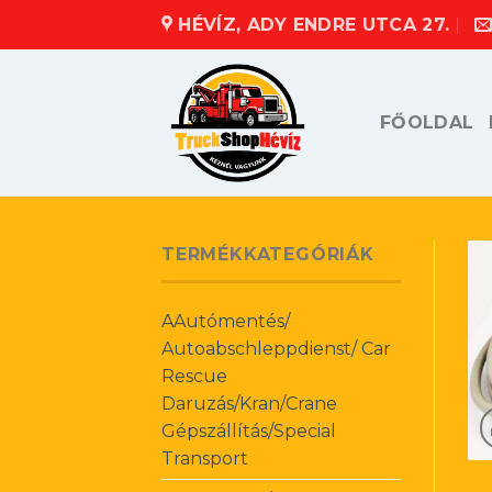
Skip
HÉVÍZ, ADY ENDRE UTCA 27.
to
content
FŐOLDAL
TERMÉKKATEGÓRIÁK
AAutómentés/
Autoabschleppdienst/ Car
Rescue
Daruzás/Kran/Crane
Gépszállítás/Special
Transport