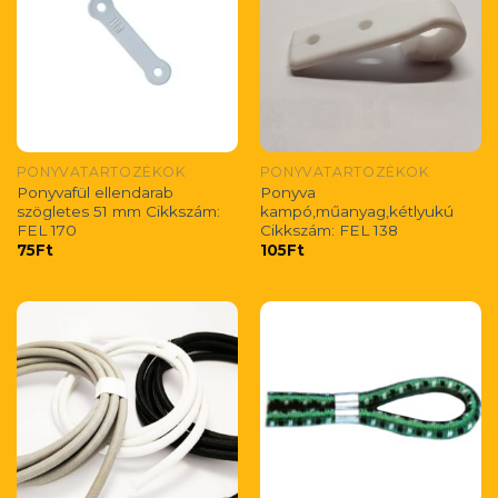
PONYVATARTOZÉKOK
PONYVATARTOZÉKOK
Ponyvafül ellendarab
Ponyva
szögletes 51 mm Cikkszám:
kampó,műanyag,kétlyukú
FEL 170
Cikkszám: FEL 138
75
Ft
105
Ft