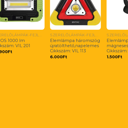
SZERELŐLÁMPÁK-FEJLÁMPÁK
SZERELŐLÁMPÁK-FEJLÁMPÁK
OS 1000 lm
Elemlámpa háromszög
Elemlámp
kkszám: VIL 201
újratölthető,napelemes
mágnese
Cikkszám: VIL 113
Cikkszám:
.900
Ft
6.000
Ft
1.500
Ft