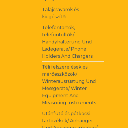
Talajcsavarok és
kiegészítői
Telefontartók,
telefontöltők/
Handyhalterung Und
Ladegerate/ Phone
Holders And Chargers
Téli felszerelések és
mérőeszközök/
Winterausrüstung Und
Messgeräte/ Winter
Equipment And
Measuring Instruments
Utánfutó és pótkocsi
tartozékok/ Anhanger
Und Anhangerzubehör/