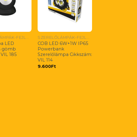
SZERELŐLÁMPÁK-FEJLÁMPÁK
SZERELŐLÁMPÁK-FEJLÁMPÁK
a LED
COB LED 6W+1W IP65
s gömb
Powerbank
 VIL 185
Szerelőlámpa Cikkszám:
VIL 114
9.600
Ft