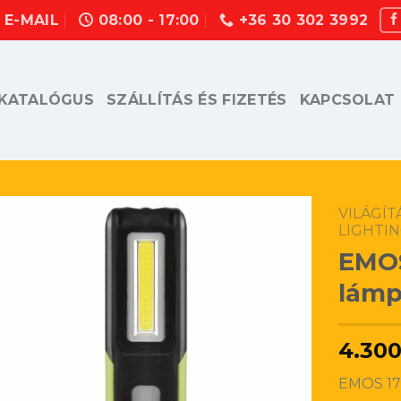
E-MAIL
08:00 - 17:00
+36 30 302 3992
KATALÓGUS
SZÁLLÍTÁS ÉS FIZETÉS
KAPCSOLAT
VILÁGÍ
LIGHTI
EMOS
lámp
4.30
EMOS 17