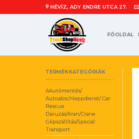
Skip
HÉVÍZ, ADY ENDRE UTCA 27.
to
content
FŐOLDAL
TERMÉKKATEGÓRIÁK
AAutómentés/
Autoabschleppdienst/ Car
Rescue
Daruzás/Kran/Crane
Gépszállítás/Special
Transport