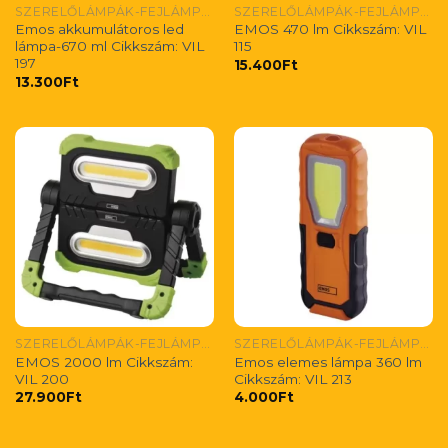
SZERELŐLÁMPÁK-FEJLÁMPÁK
SZERELŐLÁMPÁK-FEJLÁMPÁK
Emos akkumulátoros led
EMOS 470 lm Cikkszám: VIL
lámpa-670 ml Cikkszám: VIL
115
197
15.400
Ft
13.300
Ft
SZERELŐLÁMPÁK-FEJLÁMPÁK
SZERELŐLÁMPÁK-FEJLÁMPÁK
EMOS 2000 lm Cikkszám:
Emos elemes lámpa 360 lm
VIL 200
Cikkszám: VIL 213
27.900
Ft
4.000
Ft