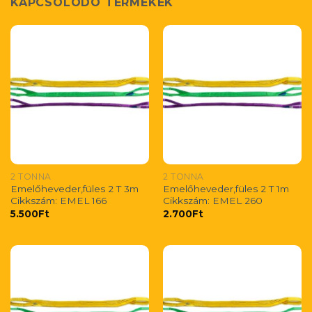
KAPCSOLÓDÓ TERMÉKEK
2 TONNA
2 TONNA
Emelőheveder,füles 2 T 3m
Emelőheveder,füles 2 T 1m
Cikkszám: EMEL 166
Cikkszám: EMEL 260
5.500
Ft
2.700
Ft