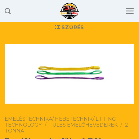
Skip
to
content
SZŰRÉS
EMELÉSTECHNIKA/ HEBETECHNIK/ LIFTING
TECHNOLOGY
/
FÜLES EMELŐHEVEDEREK
/
2
TONNA