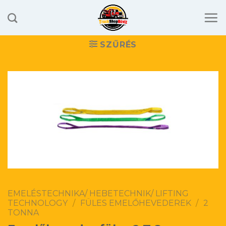
Skip
to
content
SZŰRÉS
EMELÉSTECHNIKA/ HEBETECHNIK/ LIFTING
TECHNOLOGY
/
FÜLES EMELŐHEVEDEREK
/
2
TONNA