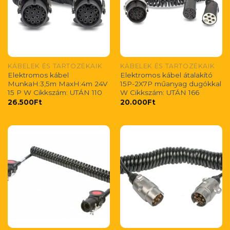
KÁBELEK ÉS TARTOZÉKAIK
KÁBELEK ÉS TARTOZÉKAIK
Elektromos kábel
Elektromos kábel átalakító
MunkaH:3,5m MaxH:4m 24V
15P-2X7P műanyag dugókkal
15 P W Cikkszám: UTÁN 110
W Cikkszám: UTÁN 166
26.500
Ft
20.000
Ft