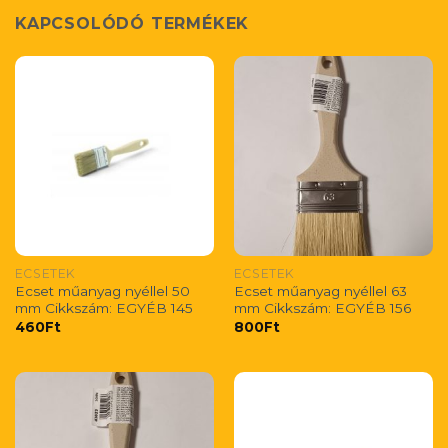
KAPCSOLÓDÓ TERMÉKEK
ECSETEK
ECSETEK
Ecset műanyag nyéllel 50
Ecset műanyag nyéllel 63
mm Cikkszám: EGYÉB 145
mm Cikkszám: EGYÉB 156
460
Ft
800
Ft